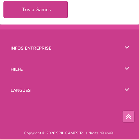
Trivia Games
INFOS ENTREPRISE
Conditions d’utilisation
HILFE
Politique De Protection De La Vie Privée
Hilfe
LANGUES
Cookies
English
Русский
Copyright © 2026 SPIL GAMES Tous droits réservés.