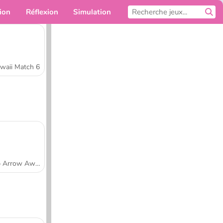
ion
Réflexion
Simulation
Pour toi
waii Match 6
Tap Arrow Away