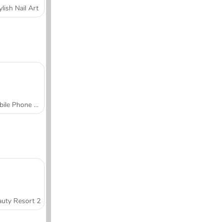
ylish Nail Art
Mobile Phone Case Design & DIY
uty Resort 2