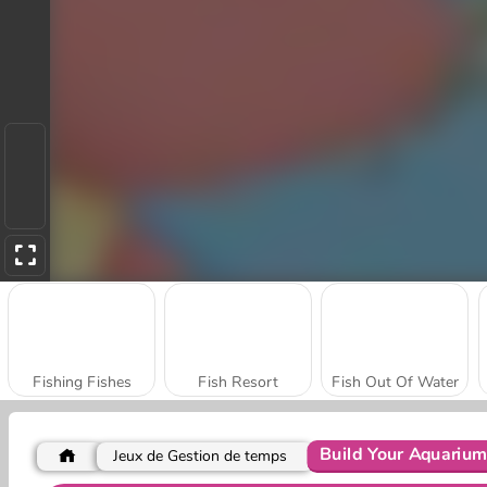
Fishing Fishes
Fish Resort
Fish Out Of Water
Build Your Aquariu
Jeux de Gestion de temps