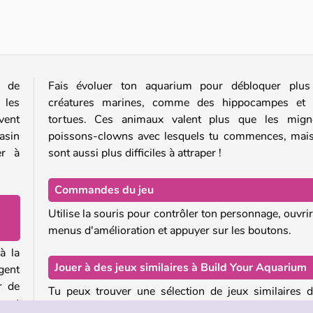
Do Dragons Exist?
FishConnect
n de
Fais évoluer ton aquarium pour débloquer plus
 les
créatures marines, comme des hippocampes et 
uvent
tortues. Ces animaux valent plus que les mign
asin
poissons-clowns avec lesquels tu commences, mais
er à
sont aussi plus difficiles à attraper !
Commandes du jeu
Utilise la souris pour contrôler ton personnage, ouvrir
menus d'amélioration et appuyer sur les boutons.
à la
Jouer à des jeux similaires à Build Your Aquarium
gent
r de
Tu peux trouver une sélection de jeux similaires 
gent
notre collection de jeux de poissons en ligne, comm