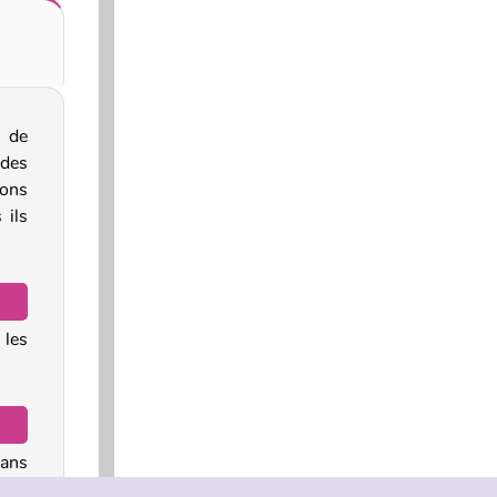
 de
des
ons
 ils
 les
dans
e le