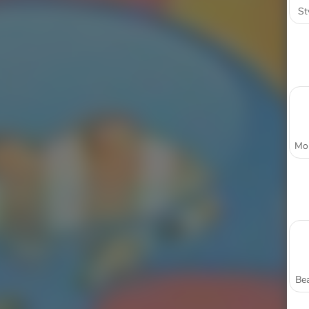
St
Bea