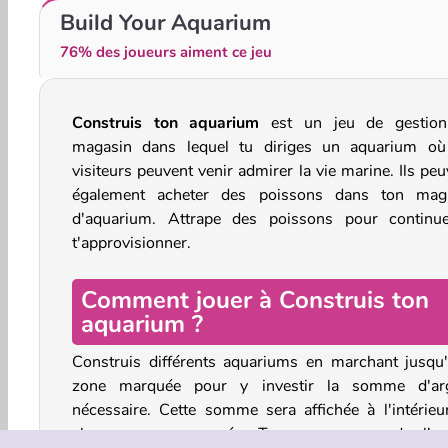
Koi Fish Pond - Idle Merge Game
Fish Stab Getting Big
Build Your Aquarium
76% des joueurs aiment ce jeu
Construis ton aquarium
est un jeu de gestio
magasin dans lequel tu diriges un aquarium où
visiteurs peuvent venir admirer la vie marine. Ils pe
également acheter des poissons dans ton mag
d'aquarium. Attrape des poissons pour continu
t'approvisionner.
Comment jouer à Construis ton
aquarium ?
Construis différents aquariums en marchant jusqu'
zone marquée pour y investir la somme d'ar
nécessaire. Cette somme sera affichée à l'intérieu
chaque zone marquée. Tu peux gagner de l'ar