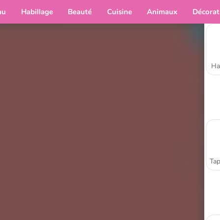
au
Habillage
Beauté
Cuisine
Animaux
Décorat
Ha