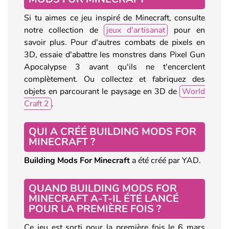
Si tu aimes ce jeu inspiré de Minecraft, consulte
notre collection de
jeux d'artisanat
pour en
savoir plus. Pour d'autres combats de pixels en
3D, essaie d'abattre les monstres dans Pixel Gun
Apocalypse 3 avant qu'ils ne t'encerclent
complètement. Ou collectez et fabriquez des
objets en parcourant le paysage en 3D de
World
Craft 2
.
QUI A CRÉÉ BUILDING MODS FOR
MINECRAFT ?
Building Mods For Minecraft
a été créé par YAD.
QUAND BUILDING MODS FOR
MINECRAFT A-T-IL ÉTÉ LANCÉ
POUR LA PREMIÈRE FOIS ?
Ce jeu est sorti pour la première fois le 6 mars