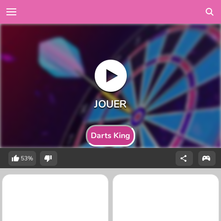
Darts King
53%