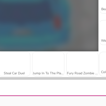
Bea
Steal Car Duel
Jump In To The Plane
Fury Road Zombie Crash
Crazy Racing
Drifting Mania