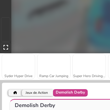
Syder Hyper Drive
Ramp Car Jumping
Super Hero Driving School
Demolish Derby
Jeux de Action
Dirty Them All
Neon Rider Online
Demolish Derby