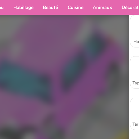
au
Habillage
Beauté
Cuisine
Animaux
Décorat
Ha