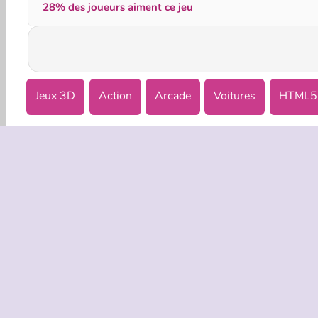
28% des joueurs aiment ce jeu
Jeux 3D
Action
Arcade
Voitures
HTML5
INFOS EN
Condition
Politique 
C