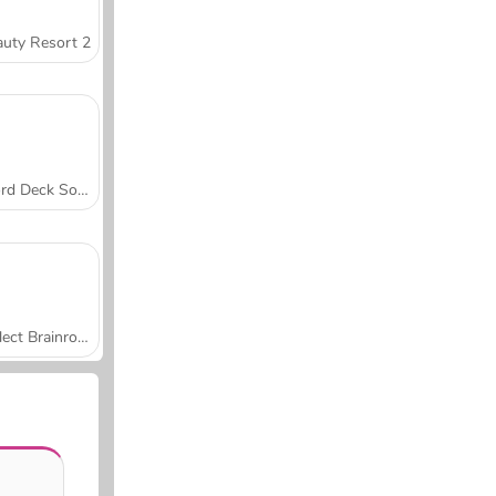
uty Resort 2
Word Deck Solitaire
Collect Brainrot Arena