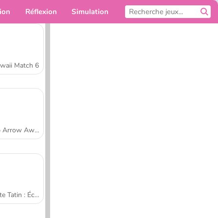
ion
Réflexion
Simulation
Pour toi
waii Match 6
Tap Arrow Away
Tarte Tatin : École de cuisine de Sara