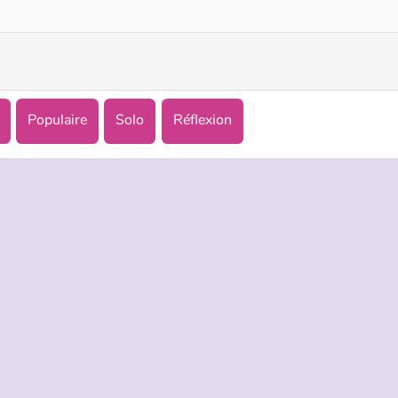
Populaire
Solo
Réflexion
TREPRISE
HILFE
LANGUES
s d’utilisation
Hilfe
English
De Protection De La Vie Privée
Русский
ookies
Deutsch
Español