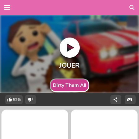
Dirty Them All
52%