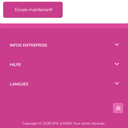
Essaie maintenant!
INFOS ENTREPRISE
Conditions d’utilisation
HILFE
Politique De Protection De La Vie Privée
Hilfe
LANGUES
Cookies
English
Русский
Copyright © 2026 SPIL GAMES Tous droits réservés.