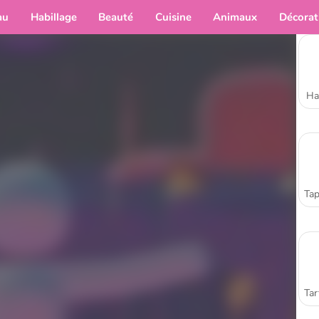
au
Habillage
Beauté
Cuisine
Animaux
Décorat
Ha