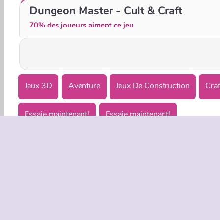
Craft World - Building Games
Woods of Nevia
Dungeon Master - Cult & Craft
70% des joueurs aiment ce jeu
Jeux 3D
Aventure
Jeux De Construction
Craf
Essaie maintenant!
Essaie maintenant!
INFOS EN
Condition
Politique 
C