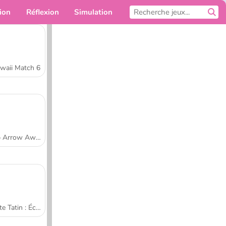
ion
Réflexion
Simulation
Pour toi
waii Match 6
Tap Arrow Away
Tarte Tatin : École de cuisine de Sara