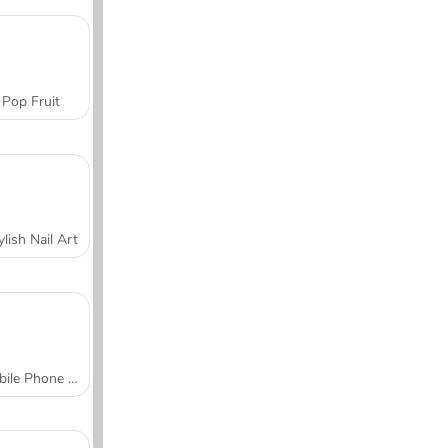
Pop Fruit
ylish Nail Art
Mobile Phone Case Design & DIY