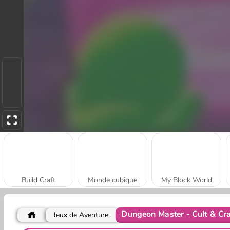
Build Craft
Monde cubique
My Block World
Dungeon Master - Cult & Cra
Jeux de Aventure