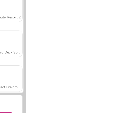
uty Resort 2
Word Deck Solitaire
Collect Brainrot Arena