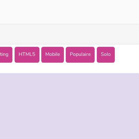
Pixel Craft
Craft Block World Building
ting
HTML5
Mobile
Populaire
Solo
TREPRISE
HILFE
LANGUES
s d’utilisation
Hilfe
English
De Protection De La Vie Privée
Русский
ookies
Deutsch