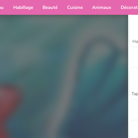
au
Habillage
Beauté
Cuisine
Animaux
Décorat
Ha