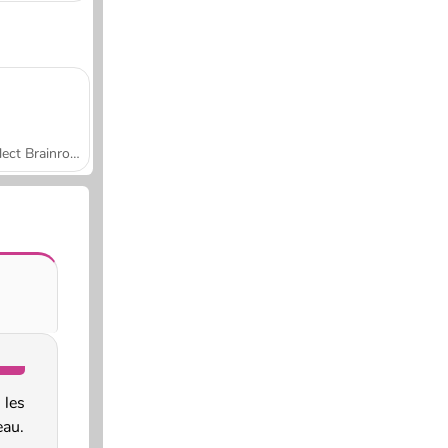
Collect Brainrot Arena
les
eau.