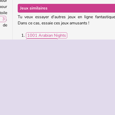
pour
pour
Jeux similaires
oile
Tu veux essayer d'autres jeux en ligne fantastiqu
h 3
.
Dans ce cas, essaie ces jeux amusants !
s de
1001 Arabian Nights
Farm Connect 2
Block Champ
idon
Bubble Shooter Classic
rois
 les
Qui a créé Fish Story ?
Fish Story a été créé par Softgames.
es
Softgames