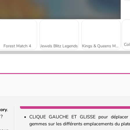
Forest Match 4
Jewels Blitz Legends
Kings & Queens Match 3
Athena Match 2
Travel Story Match
tory
.
 ?
CLIQUE GAUCHE ET GLISSE pour déplacer 
gemmes sur les différents emplacements du plat