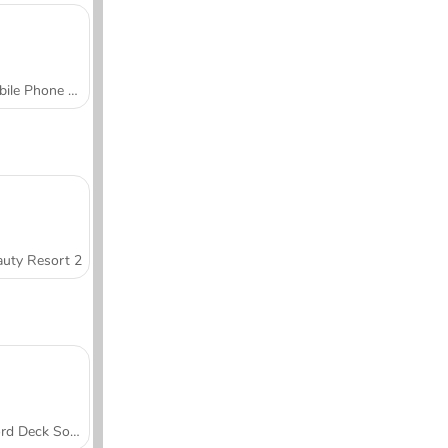
Mobile Phone Case Design & DIY
uty Resort 2
Word Deck Solitaire