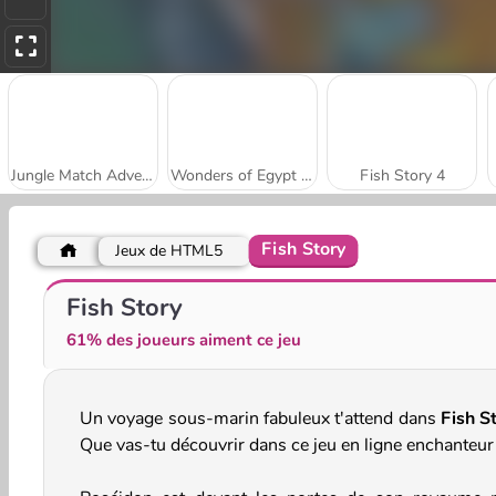
Jungle Match Adventures
Wonders of Egypt Match 2
Fish Story 4
Fish Story
Jeux de HTML5
Wild West Match 3
Royal Garden Match 2
Fish Story
61% des joueurs aiment ce jeu
Un voyage sous-marin fabuleux t'attend dans
Fish S
Que vas-tu découvrir dans ce jeu en ligne enchanteur