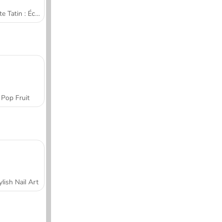
Tarte Tatin : École de cuisine de Sara
Pop Fruit
ylish Nail Art