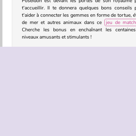
Poséidon est devant les portes de son royaume 
t'accueillir. Il te donnera quelques bons conseils 
t'aider à connecter les gemmes en forme de tortue, ét
de mer et autres animaux dans ce
jeu de matc
Cherche les bonus en enchaînant les centaine
niveaux amusants et stimulants !
Comment jouer à Fish Story ?
Pars pour le royaume sous-marin enchanté de Posé
dans ce
jeu de réflexion
. Regroupe les gemmes par t
ou plus pour les retirer du plateau tout en terminant
missions de chaque niveau.
Commandes du jeu
HTML5
Match 3
Mobile
Populaire
Puzzl