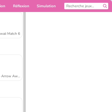
ion
Réflexion
Simulation
Pour toi
waii Match 6
Tap Arrow Away