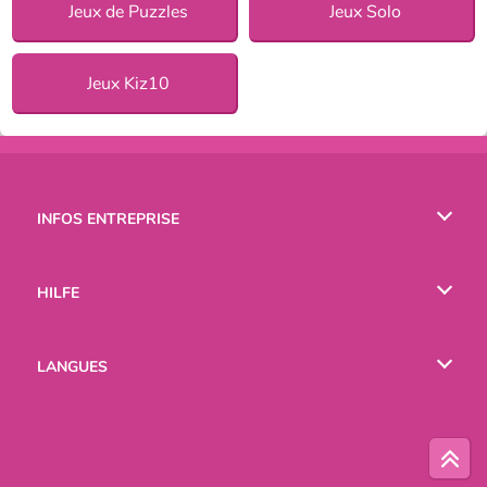
Jeux de Puzzles
Jeux Solo
Jeux Kiz10
INFOS ENTREPRISE
Conditions d’utilisation
HILFE
Politique De Protection De La Vie Privée
Hilfe
LANGUES
Cookies
English