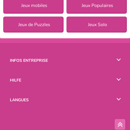
Jeux mobiles
Jeux Populaires
Jeux de Puzzles
Jeux Solo
INFOS ENTREPRISE
Conditions d’utilisation
HILFE
Politique De Protection De La Vie Privée
Hilfe
LANGUES
Cookies
English