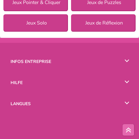
Jeux Pointer & Cliquer
Jeux de Puzzles
Jeux Solo
Jeux de Réflexion
INFOS ENTREPRISE
Conditions d’utilisation
HILFE
Politique De Protection De La Vie Privée
Hilfe
LANGUES
Cookies
English
Русский