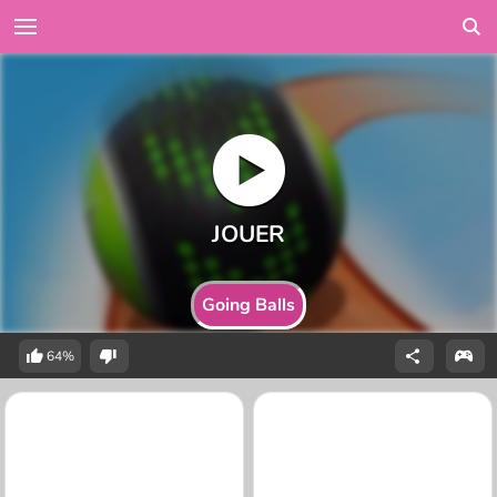
Going Balls
64%