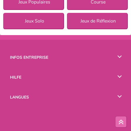
Jeux Populaires
Course
Jeux Solo
Jeux de Réflexion
INFOS ENTREPRISE
Conditions d’utilisation
HILFE
Politique De Protection De La Vie Privée
Hilfe
LANGUES
Cookies
English
Русский