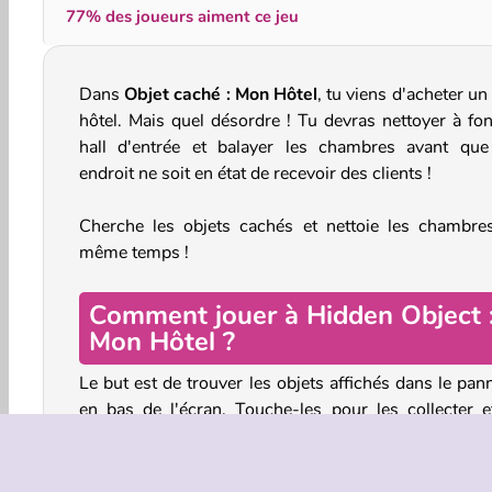
77% des joueurs aiment ce jeu
Dans
Objet caché : Mon Hôtel
, tu viens d'acheter un 
hôtel. Mais quel désordre ! Tu devras nettoyer à fon
hall d'entrée et balayer les chambres avant que
endroit ne soit en état de recevoir des clients !
Cherche les objets cachés et nettoie les chambre
même temps !
Comment jouer à Hidden Object 
Mon Hôtel ?
Le but est de trouver les objets affichés dans le pan
en bas de l'écran. Touche-les pour les collecter et
disparaîtront de ta liste. Continue jusqu'à ce que tu
aies tous trouvés. Lorsque la pièce a l'air beaucoup 
propre, tu peux passer à la zone suivante.