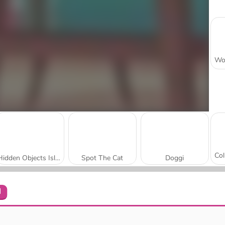
Hidden Objects Island
Spot The Cat
Doggi
l
Find Hidden Cats
Hidden Objects