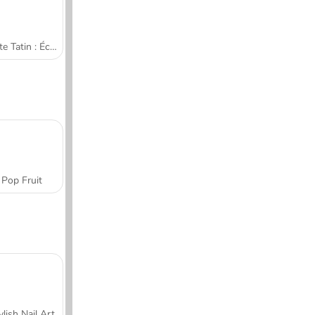
Tarte Tatin : École de cuisine de Sara
Pop Fruit
ylish Nail Art