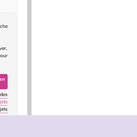
rche
ver,
pour
den
 des
jets
jets
lues
ires
eaux