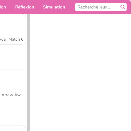
ion
Réflexion
Simulation
Pour toi
waii Match 6
Tap Arrow Away