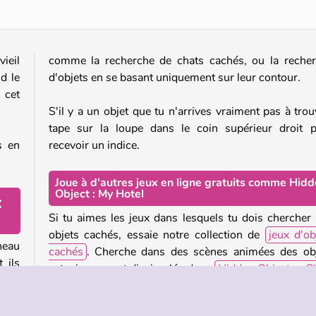
vieil
comme la recherche de chats cachés, ou la reche
d le
d'objets en se basant uniquement sur leur contour.
 cet
S'il y a un objet que tu n'arrives vraiment pas à trou
tape sur la loupe dans le coin supérieur droit 
s en
recevoir un indice.
Joue à d'autres jeux en ligne gratuits comme Hid
Object : My Hotel
:
Si tu aimes les jeux dans lesquels tu dois chercher
objets cachés, essaie notre collection de
jeux d'ob
neau
cachés
. Cherche dans des scènes animées des ob
 ils
astucieusement dissimulés dans
Hidden Objects : C
 les
and Mysteries
, ou résous un meurtre dans
Solita
plus
Crime Stories
, un jeu de tripeaks avec des niv