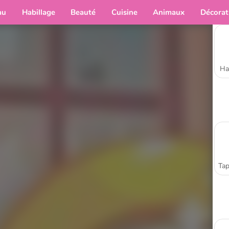
au
Habillage
Beauté
Cuisine
Animaux
Décorat
Ha