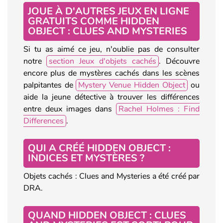
JOUE À D'AUTRES JEUX EN LIGNE
GRATUITS COMME HIDDEN
OBJECT : CLUES AND MYSTERIES
Si tu as aimé ce jeu, n'oublie pas de consulter
notre
section Jeux d'objets cachés
. Découvre
encore plus de mystères cachés dans les scènes
palpitantes de
Mystery Venue Hidden Object
ou
aide la jeune détective à trouver les différences
entre deux images dans
Rachel Holmes : Find
Differences
.
QUI A CRÉÉ HIDDEN OBJECT :
INDICES ET MYSTÈRES ?
Objets cachés : Clues and Mysteries a été créé par
DRA.
QUAND HIDDEN OBJECT : CLUES