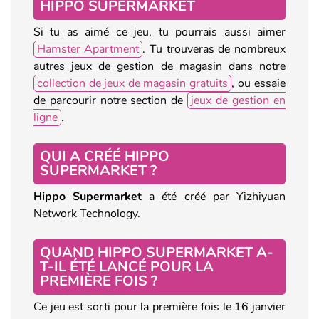
HIPPO SUPERMARKET
Si tu as aimé ce jeu, tu pourrais aussi aimer
Hamster Apartment
. Tu trouveras de nombreux
autres jeux de gestion de magasin dans notre
collection de jeux de magasin gratuits
, ou essaie
de parcourir notre section de
jeux de gestion en
ligne
.
QUI A CRÉÉ HIPPO
SUPERMARKET ?
Hippo Supermarket
a été créé par Yizhiyuan
Network Technology.
QUAND HIPPO SUPERMARKET A-
T-IL ÉTÉ LANCÉ POUR LA
PREMIÈRE FOIS ?
Ce jeu est sorti pour la première fois le 16 janvier