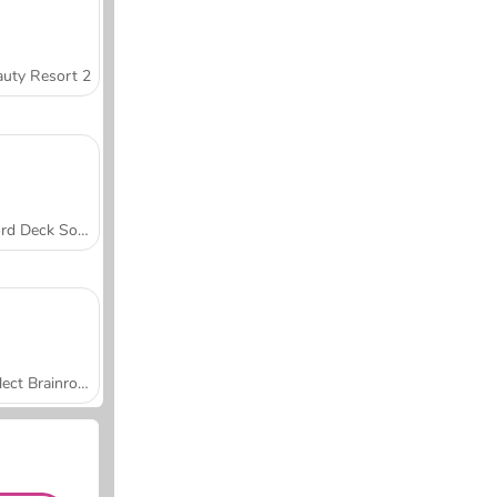
uty Resort 2
Word Deck Solitaire
Collect Brainrot Arena