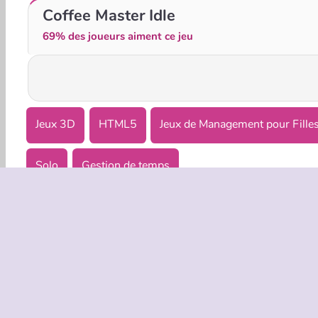
Mini Market Tycoon
Shopping Mall Tycoon
Coffee Master Idle
69% des joueurs aiment ce jeu
Jeux 3D
HTML5
Jeux de Management pour Fille
Solo
Gestion de temps
INFOS EN
Condition
Politique 
C