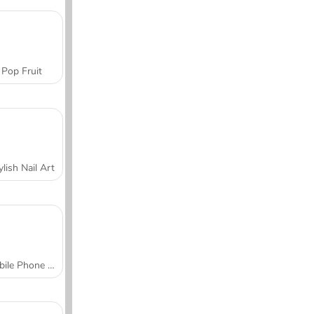
Pop Fruit
ylish Nail Art
Mobile Phone Case Design & DIY