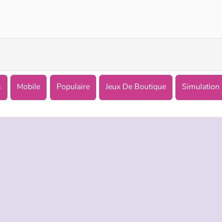
Boss Market
Supermarket Manager Simulator
s
Mobile
Populaire
Jeux De Boutique
Simulation
TREPRISE
HILFE
LANGUES
s d’utilisation
Hilfe
English
De Protection De La Vie Privée
Русский
ookies
Deutsch