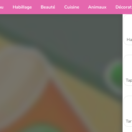
au
Habillage
Beauté
Cuisine
Animaux
Décorat
Ha