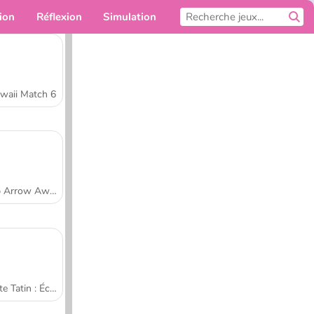
ion
Réflexion
Simulation
Pour toi
waii Match 6
Tap Arrow Away
Tarte Tatin : École de cuisine de Sara