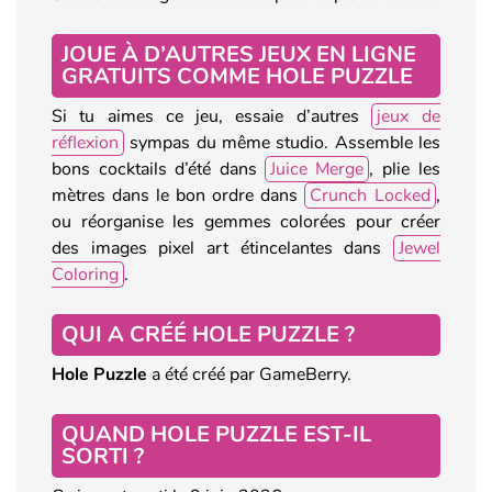
JOUE À D’AUTRES JEUX EN LIGNE
GRATUITS COMME HOLE PUZZLE
Si tu aimes ce jeu, essaie d’autres
jeux de
réflexion
sympas du même studio. Assemble les
bons cocktails d’été dans
Juice Merge
, plie les
mètres dans le bon ordre dans
Crunch Locked
,
ou réorganise les gemmes colorées pour créer
des images pixel art étincelantes dans
Jewel
Coloring
.
QUI A CRÉÉ HOLE PUZZLE ?
Hole Puzzle
a été créé par GameBerry.
QUAND HOLE PUZZLE EST-IL
SORTI ?