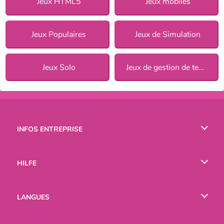
Jeux HTML5
Jeux mobiles
Jeux Populaires
Jeux de Simulation
Jeux Solo
Jeux de gestion de temps
INFOS ENTREPRISE
Conditions d’utilisation
HILFE
Politique De Protection De La Vie Privée
Hilfe
LANGUES
Cookies
English