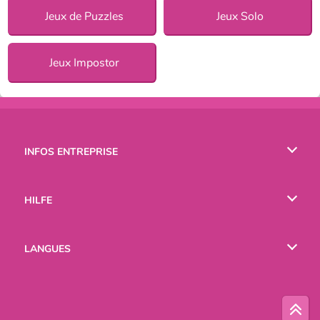
Jeux de Puzzles
Jeux Solo
Jeux Impostor
INFOS ENTREPRISE
Conditions d’utilisation
HILFE
Politique De Protection De La Vie Privée
Hilfe
LANGUES
Cookies
English