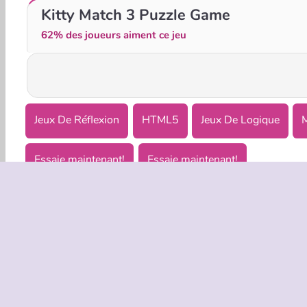
Mahjong Cute Tiles
Triple Cups
Kitty Match 3 Puzzle Game
62% des joueurs aiment ce jeu
Jeux De Réflexion
HTML5
Jeux De Logique
Essaie maintenant!
Essaie maintenant!
INFOS EN
Condition
Politique 
C