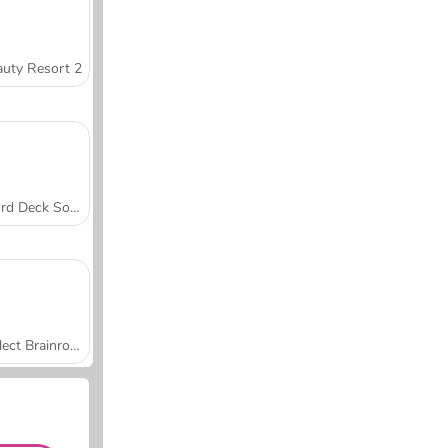
uty Resort 2
Word Deck Solitaire
Collect Brainrot Arena