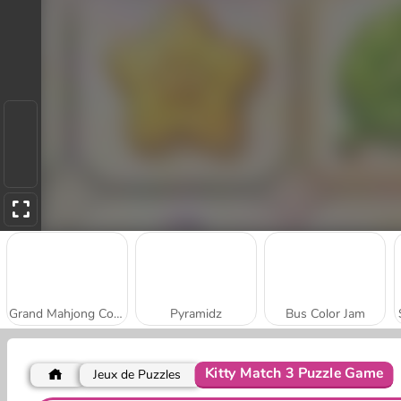
Grand Mahjong Connect
Pyramidz
Bus Color Jam
Kitty Match 3 Puzzle Game
Jeux de Puzzles