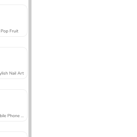
Pop Fruit
ylish Nail Art
Mobile Phone Case Design & DIY