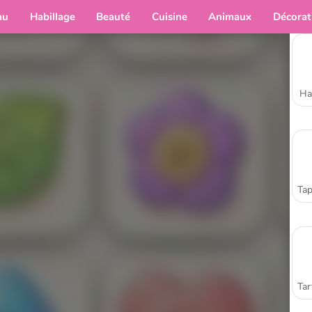
au
Habillage
Beauté
Cuisine
Animaux
Décorat
Ha