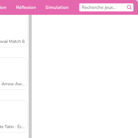
ion
Réflexion
Simulation
Pour toi
waii Match 6
Tap Arrow Away
Tarte Tatin : École de cuisine de Sara