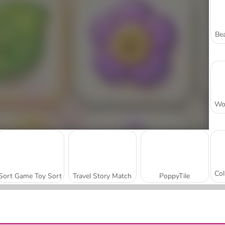
Bea
Sort Game Toy Sort
Travel Story Match
PoppyTile