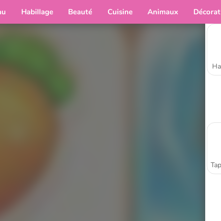
au
Habillage
Beauté
Cuisine
Animaux
Décorat
Ha