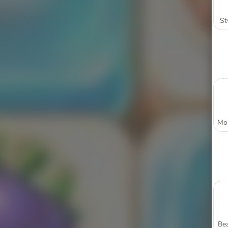
St
Bea