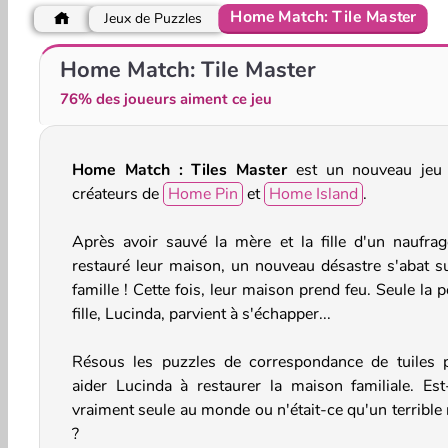
Home Match: Tile Master
Jeux de Puzzles
PoppyTile
Mahjong Cute Tiles
Home Match: Tile Master
76% des joueurs aiment ce jeu
Home Match : Tiles Master
est un nouveau jeu
créateurs de
Home Pin
et
Home Island
.
Après avoir sauvé la mère et la fille d'un naufrag
restauré leur maison, un nouveau désastre s'abat su
famille ! Cette fois, leur maison prend feu. Seule la p
fille, Lucinda, parvient à s'échapper...
Résous les puzzles de correspondance de tuiles 
aider Lucinda à restaurer la maison familiale. Est-
vraiment seule au monde ou n'était-ce qu'un terrible 
?