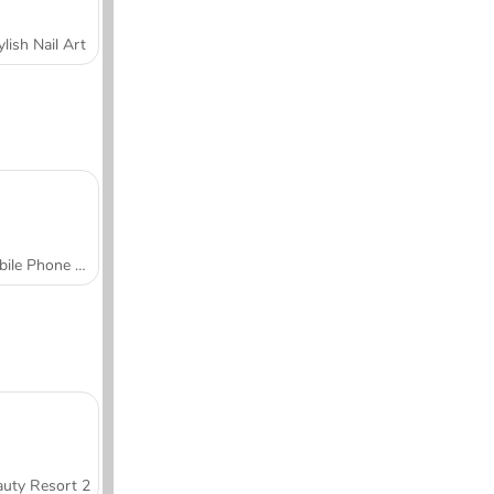
ylish Nail Art
Mobile Phone Case Design & DIY
uty Resort 2