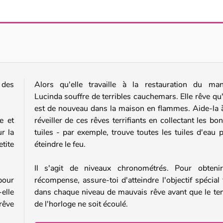
Triple Cups
VegaMix Match-3 Village
 des
Alors qu'elle travaille à la restauration du man
Lucinda souffre de terribles cauchemars. Elle rêve qu'
est de nouveau dans la maison en flammes. Aide-la 
e et
réveiller de ces rêves terrifiants en collectant les bo
r la
tuiles - par exemple, trouve toutes les tuiles d'eau 
etite
éteindre le feu.
Il s'agit de niveaux chronométrés. Pour obteni
pour
récompense, assure-toi d'atteindre l'objectif spécial 
elle
dans chaque niveau de mauvais rêve avant que le t
rêve
de l'horloge ne soit écoulé.