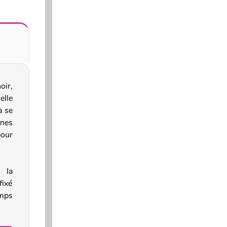
oir,
elle
à se
nnes
pour
r la
fixé
emps