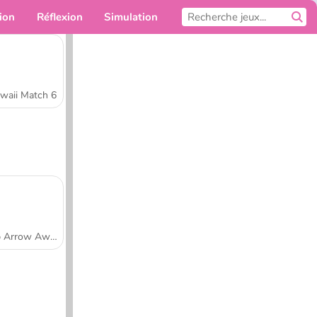
ion
Réflexion
Simulation
Pour toi
waii Match 6
Tap Arrow Away