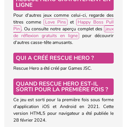
LIGNE
Pour d'autres jeux comme celui-ci, regarde des
titres comme
Love Pins
et
Happy Boss Pull
Pin
. Ou consulte notre aperçu complet des
jeux
de réflexion gratuits en ligne
pour découvrir
d'autres casse-tête amusants.
QUI A CRÉÉ RESCUE HERO ?
Rescue Hero a été créé par Games JSC.
QUAND RESCUE HERO EST-IL
SORTI POUR LA PREMIÈRE FOIS ?
Ce jeu est sorti pour la première fois sous forme
d'application iOS et Android en 2021. Cette
version HTML5 pour navigateur a été publiée le
28 février 2024.