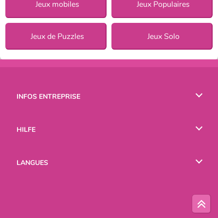
Jeux mobiles
Jeux Populaires
Jeux de Puzzles
Jeux Solo
INFOS ENTREPRISE
Conditions d’utilisation
HILFE
Politique De Protection De La Vie Privée
Hilfe
LANGUES
Cookies
English
Русский