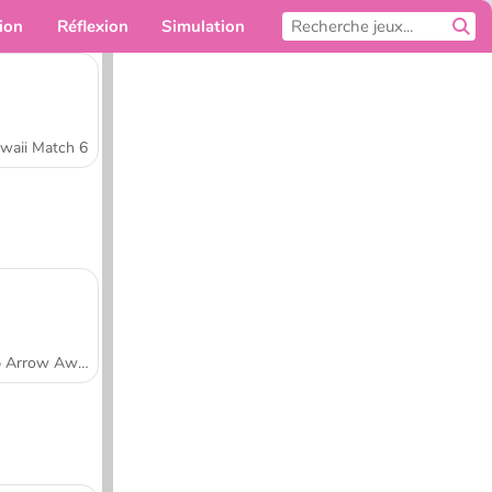
ion
Réflexion
Simulation
Pour toi
waii Match 6
Tap Arrow Away