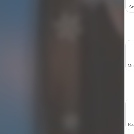
St
Bea