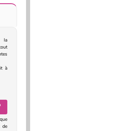
 la
tout
tes
it à
a
nque
 de