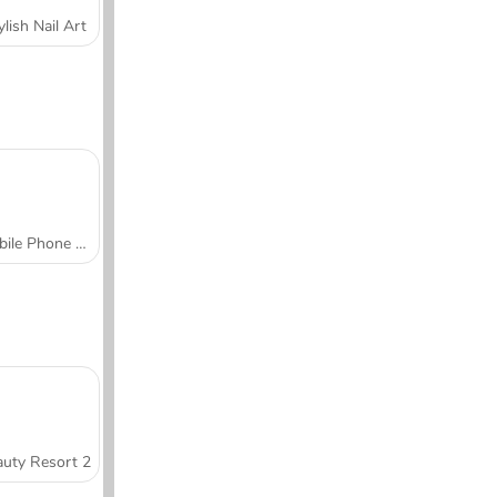
ylish Nail Art
Mobile Phone Case Design & DIY
uty Resort 2