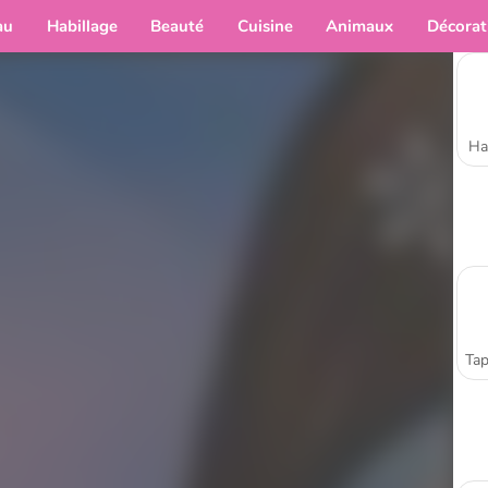
au
Habillage
Beauté
Cuisine
Animaux
Décorat
Ha