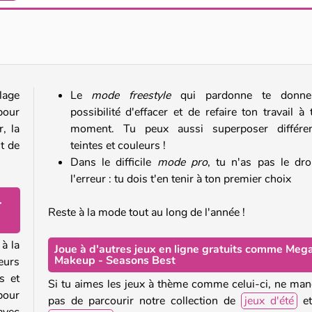
Sort And Style: Back To School
Wednesday Light Academia
llage
Le
mode freestyle
qui pardonne te donne
pour
possibilité d'effacer et de refaire ton travail à 
, la
moment. Tu peux aussi superposer différen
rt de
teintes et couleurs !
Dans le difficile
mode pro
, tu n'as pas le dro
l'erreur : tu dois t'en tenir à ton premier choix
-
Reste à la mode tout au long de l'année !
 à la
Joue à d'autres jeux en ligne gratuits comme Meg
Makeup - Seasons Best
eurs
s et
Si tu aimes les jeux à thème comme celui-ci, ne ma
pour
pas de parcourir notre collection de
jeux d'été
et