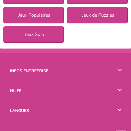
Jeux Populaires
Jeux de Puzzles
Jeux Solo
INFOS ENTREPRISE
Conditions d’utilisation
HILFE
Politique De Protection De La Vie Privée
Hilfe
LANGUES
Cookies
English