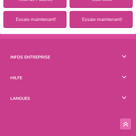
Essaie maintenant!
Essaie maintenant!
INFOS ENTREPRISE
Conditions d’utilisation
HILFE
Politique De Protection De La Vie Privée
Hilfe
LANGUES
Cookies
English
Русский