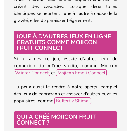
créant des cascades. Lorsque deux tuiles
identiques se heurtent l'une à l'autre à cause de la
gravité, elles disparaissent également.
JOUE À D'AUTRES JEUX EN LIGNE
GRATUITS COMME MOJICON
FRUIT CONNECT
Si tu aimes ce jeu, essaie d'autres jeux de
connexion du même studio, comme Mojicon
Winter Connect
et
Mojicon Emoji Connect
.
Tu peux aussi te rendre à notre aperçu complet
des jeux de connexion et essayer d'autres puzzles
populaires, comme
Butterfly Shimai
.
QUI A CRÉÉ MOJICON FRUIT
CONNECT ?