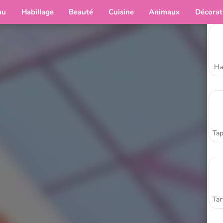
au
Habillage
Beauté
Cuisine
Animaux
Décorat
Ha