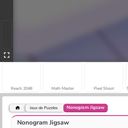
Reach 2048
Math Master
Pixel Shoot
Nonogram Jigsaw
Jeux de Puzzles
Shoot 2048 Hexa
Number Rush
Nonogram Jigsaw