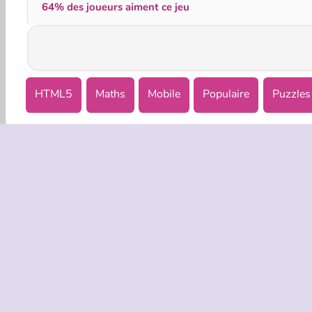
64% des joueurs aiment ce jeu
HTML5
Maths
Mobile
Populaire
Puzzles
INFOS EN
Condition
Politique 
C