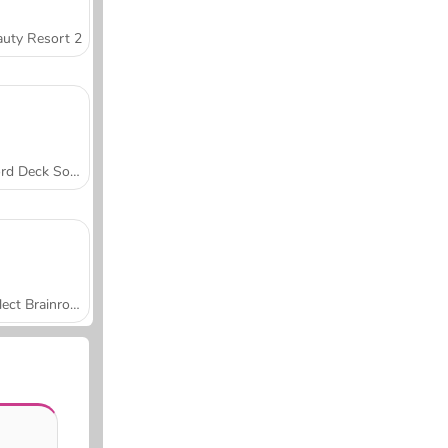
uty Resort 2
Word Deck Solitaire
Collect Brainrot Arena