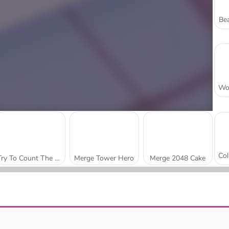
Bea
Try To Count The Boxes Brain Training
Merge Tower Hero
Merge 2048 Cake
Number Tubes
21 Cards