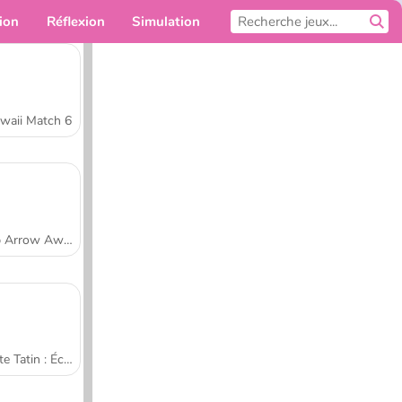
ion
Réflexion
Simulation
Pour toi
waii Match 6
Tap Arrow Away
Tarte Tatin : École de cuisine de Sara