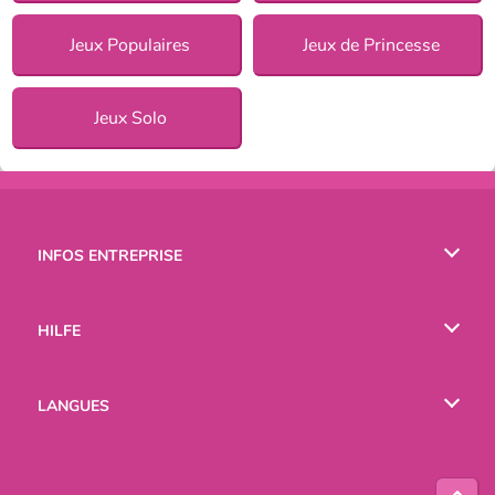
Jeux Populaires
Jeux de Princesse
Jeux Solo
INFOS ENTREPRISE
Conditions d’utilisation
HILFE
Politique De Protection De La Vie Privée
Hilfe
LANGUES
Cookies
English