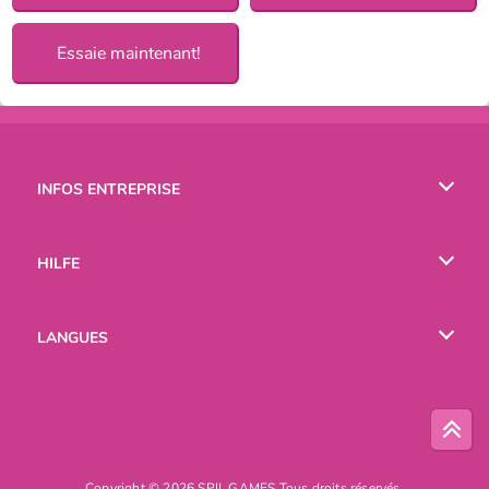
Essaie maintenant!
INFOS ENTREPRISE
Conditions d’utilisation
HILFE
Politique De Protection De La Vie Privée
Hilfe
LANGUES
Cookies
English
Русский
Copyright © 2026 SPIL GAMES Tous droits réservés.