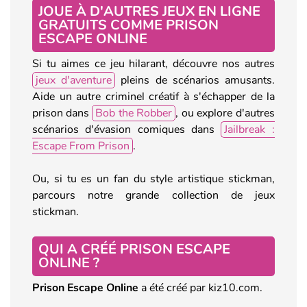
JOUE À D'AUTRES JEUX EN LIGNE
GRATUITS COMME PRISON
ESCAPE ONLINE
Si tu aimes ce jeu hilarant, découvre nos autres
jeux d'aventure
pleins de scénarios amusants.
Aide un autre criminel créatif à s'échapper de la
prison dans
Bob the Robber
, ou explore d'autres
scénarios d'évasion comiques dans
Jailbreak :
Escape From Prison
.
Ou, si tu es un fan du style artistique stickman,
parcours notre grande collection de jeux
stickman.
QUI A CRÉÉ PRISON ESCAPE
ONLINE ?
Prison Escape Online
a été créé par kiz10.com.