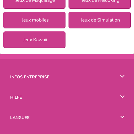
Jeux de Maquillage
Jeux de Relooking
Jeux mobiles
Jeux de Simulation
Jeux Kawaii
INFOS ENTREPRISE
Conditions d’utilisation
HILFE
Politique De Protection De La Vie Privée
Hilfe
LANGUES
Cookies
English