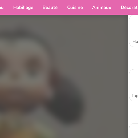
au
Habillage
Beauté
Cuisine
Animaux
Décorat
Ha