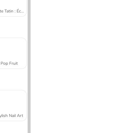
Tarte Tatin : École de cuisine de Sara
Pop Fruit
ylish Nail Art