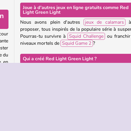
Joue à d'autres jeux en ligne gratuits comme Red
Light Green Light
en
Nous avons plein d'autres
jeux de calamars
à
proposer, tous inspirés de la populaire série à suspe
 cour
Pourras-tu survivre à
Squid Challenge
ou franchir
ante
niveaux mortels de
Squid Game 2
?
ester
e du
Qui a créé Red Light Green Light ?
e en
Red Light Green Light
a été créé par No Outlinks.
isé.
vie.
Quand Red Light Green Light est-il sorti pour la
première fois ?
sayer
 jeu
Ce jeu est sorti pour la première fois le 10 janvier 20
, ou
s-le