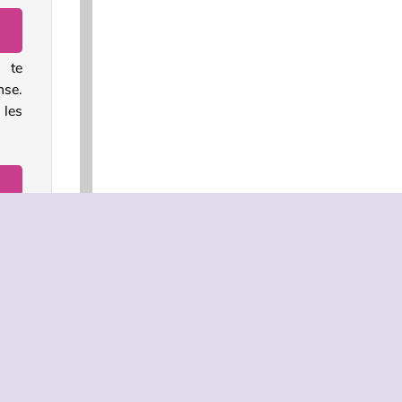
 te
nse.
 les
25.