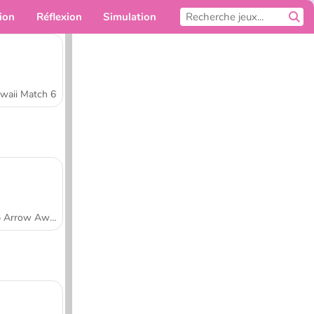
ion
Réflexion
Simulation
Pour toi
waii Match 6
Tap Arrow Away