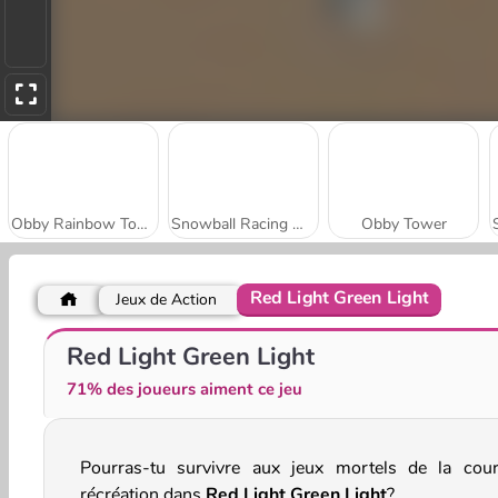
Obby Rainbow Tower
Snowball Racing Multiplayer
Obby Tower
Red Light Green Light
Jeux de Action
Only Up
Real Drift Multiplayer
Red Light Green Light
71% des joueurs aiment ce jeu
Pourras-tu survivre aux jeux mortels de la cou
récréation dans
Red Light Green Light
?