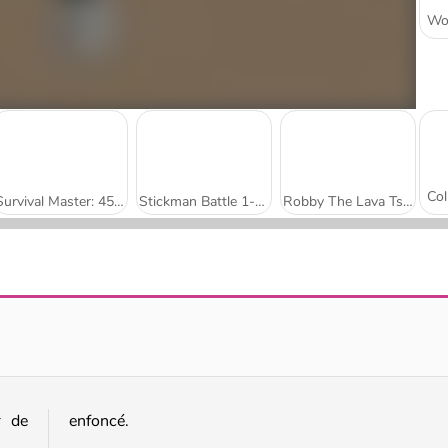
Survival Master: 456 Challenge
Stickman Battle 1-4 Players
Robby The Lava Tsunami
Run Boys
Stumble Boys Match
r de
enfoncé.