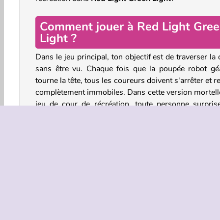
Comment jouer à Red Light Gre
Light ?
Dans le jeu principal, ton objectif est de traverser la
sans être vu. Chaque fois que la poupée robot gé
tourne la tête, tous les coureurs doivent s'arrêter et r
complètement immobiles. Dans cette version mortell
jeu de cour de récréation, toute personne surpris
train de bouger est abattue par les soldats du jeu télév
Continue jusqu'à ce que tu sois le dernier joueur en 
Si tu peux survivre au premier défi, tu peux aussi es
d'autres jeux de l'émission Squid Game, comme le
des bonbons dalgona.
Appuie sur la barre d'espacement pour te déplacer
tape sur le bouton gauche de la souris et maintien