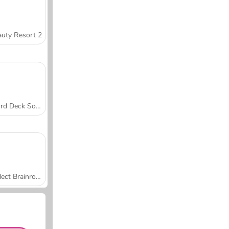
uty Resort 2
Word Deck Solitaire
Collect Brainrot Arena