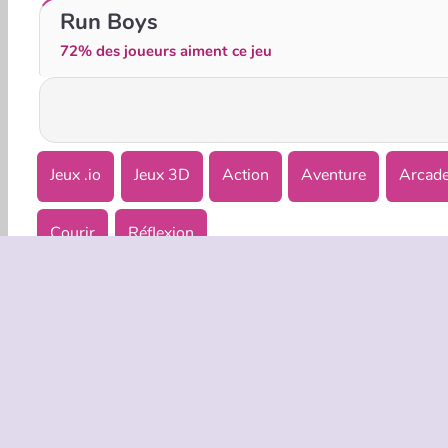
Dust Buster.io
Eat Blobs Simulator
Run Boys
72% des joueurs aiment ce jeu
Jeux .io
Jeux 3D
Action
Aventure
Arcad
Courir
Réflexion
INFOS EN
Condition
Politique 
C