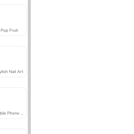
Pop Fruit
ylish Nail Art
Mobile Phone Case Design & DIY