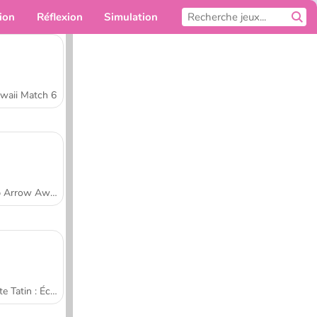
ion
Réflexion
Simulation
Pour toi
waii Match 6
Tap Arrow Away
Tarte Tatin : École de cuisine de Sara