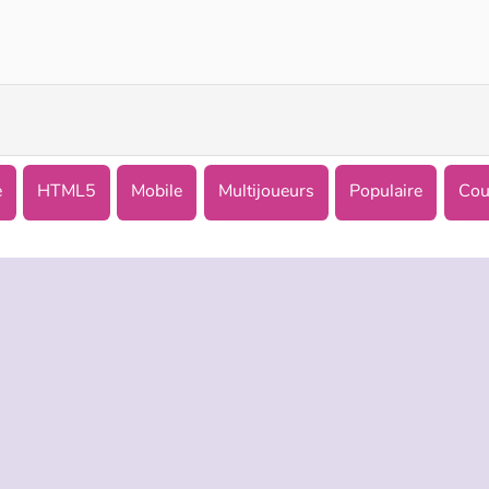
Snake 2048.io
Muscles Rush
e
HTML5
Mobile
Multijoueurs
Populaire
Cou
TREPRISE
HILFE
LANGUES
s d’utilisation
Hilfe
English
De Protection De La Vie Privée
Русский
ookies
Deutsch