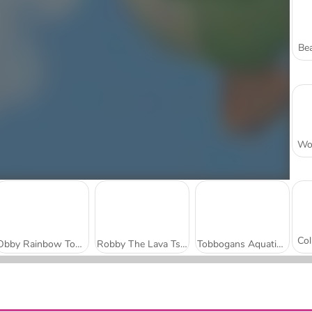
Bea
Obby Rainbow Tower
Robby The Lava Tsunami
Tobbogans Aquatiques Glissants : Aquapark.io