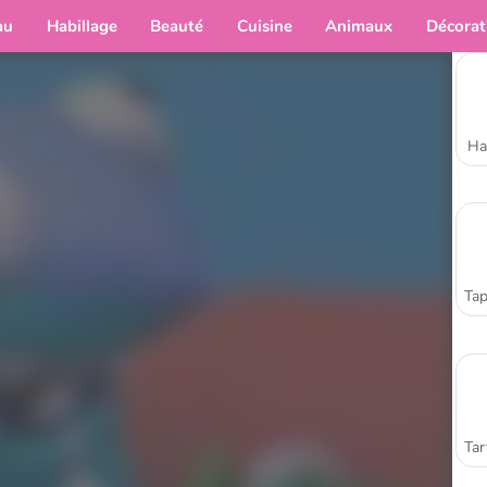
au
Habillage
Beauté
Cuisine
Animaux
Décorat
Ha