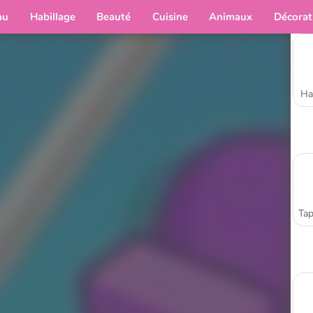
au
Habillage
Beauté
Cuisine
Animaux
Décorat
Ha