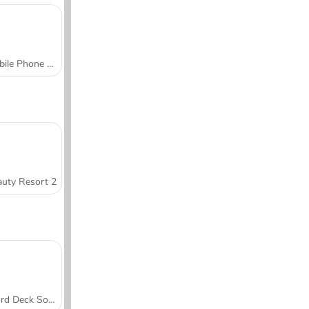
Mobile Phone Case Design & DIY
uty Resort 2
Word Deck Solitaire