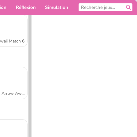
ion
Réflexion
Simulation
Pour toi
waii Match 6
Tap Arrow Away