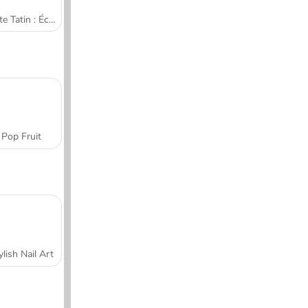
Tarte Tatin : École de cuisine de Sara
Pop Fruit
ylish Nail Art