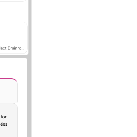
Collect Brainrot Arena
 ton
ées