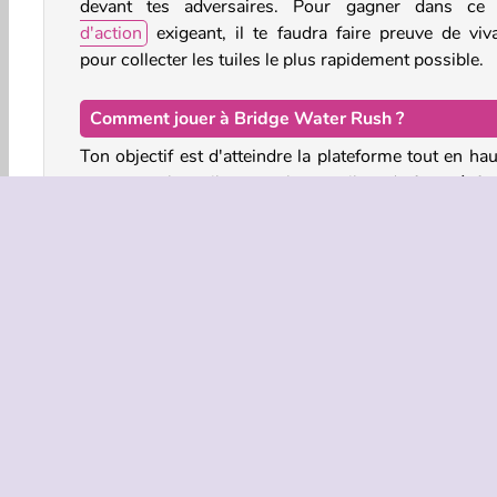
devant tes adversaires. Pour gagner dans c
d'action
exigeant, il te faudra faire preuve de viva
pour collecter les tuiles le plus rapidement possible.
Comment jouer à Bridge Water Rush ?
Ton objectif est d'atteindre la plateforme tout en ha
ramassant les tuiles et en les empilant de façon à fo
un escalier au-dessus de l'eau. Nage un peu partout 
récupérer les briques flottantes de ta couleur, 
amène-les jusqu'à un des ponts pour commence
construction. Mais attention : si tes adversaires amè
leurs propres planches au même endroit que toi, les l
remplaceront les tiennes et tu devras replacer tes pi
pour accéder à cette portion du pont.
Jeux .io
Jeux 3D
Action
Collecter & Courir