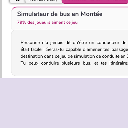
Hoverboard Stunts Hill Climb
Course de moto à la piscine
Simulateur de bus en Montée
79% des joueurs aiment ce jeu
Personne n'a jamais dit qu'être un conducteur de
mèneront sur des routes difficiles. Tu peux a
était facile ! Seras-tu capable d’amener tes passage
améliorer tes compétences de conduite virtuelle dan
destination dans ce jeu de simulation de conduite en 
Tu peux conduire plusieurs bus, et tes itinéraire
Parking
Solo
Course en montée
Véhicules
INFOS EN
Condition