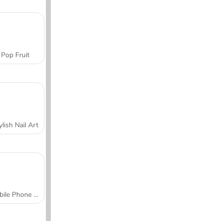
Pop Fruit
ylish Nail Art
Mobile Phone Case Design & DIY