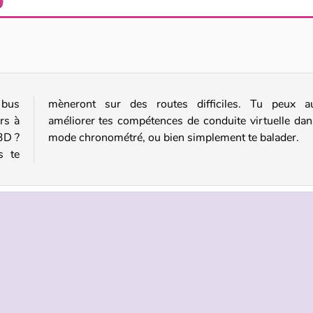
Moto X3M: Bike Racing
Extreme Car Stunt 3D
 bus
ussi
rs à
s le
3D ?
mode chronométré, ou bien simplement te balader.
s te
WebGL
TREPRISE
HILFE
LANGUES
s d’utilisation
Hilfe
English