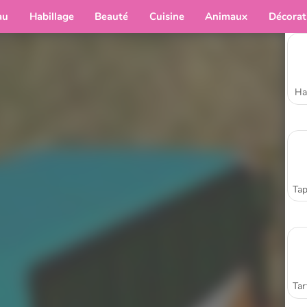
au
Habillage
Beauté
Cuisine
Animaux
Décorat
Ha