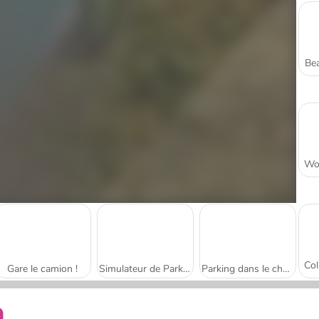
Bea
Gare le camion !
Simulateur de Parking de Camion 3D
Parking dans le chantier naval