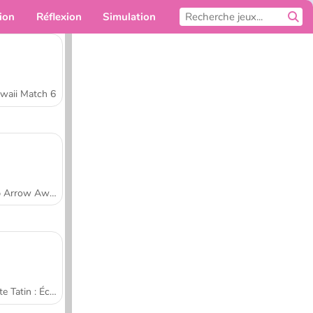
ion
Réflexion
Simulation
Pour toi
waii Match 6
Tap Arrow Away
Tarte Tatin : École de cuisine de Sara