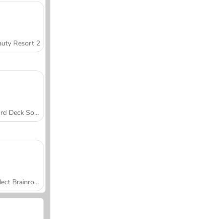
uty Resort 2
Word Deck Solitaire
Collect Brainrot Arena