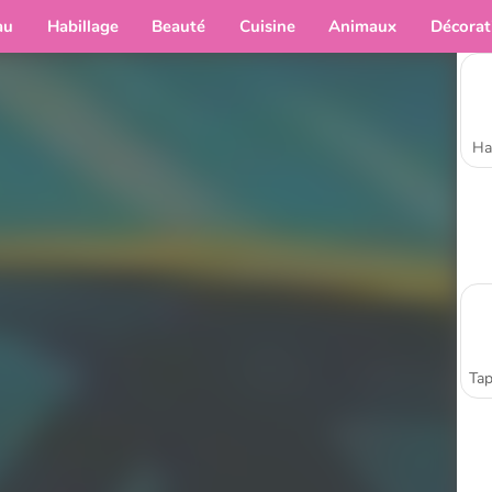
au
Habillage
Beauté
Cuisine
Animaux
Décorat
Ha