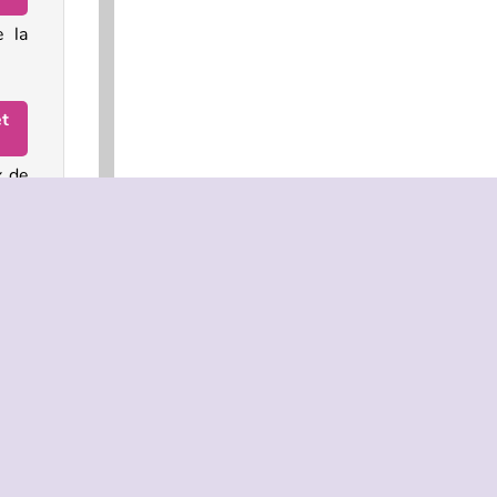
e la
et
x de
t et
ers
,
als
rse
omme