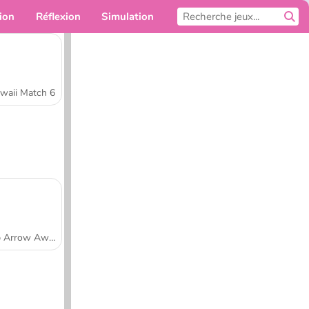
ion
Réflexion
Simulation
Pour toi
waii Match 6
Tap Arrow Away