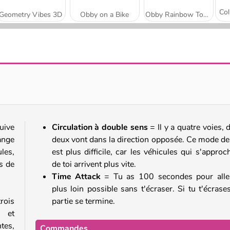
Geometry Vibes 3D
Obby on a Bike
Obby Rainbow Tower
Obby Tower
Ninja Obby Parkour
uive
Circulation à double sens
= Il y a quatre voies, 
hange
deux vont dans la direction opposée. Ce mode de
les,
est plus difficile, car les véhicules qui s'approc
s de
de toi arrivent plus vite.
Time Attack
= Tu as 100 secondes pour alle
plus loin possible sans t'écraser. Si tu t'écrases
rois
partie se termine.
e et
tes,
Commandes