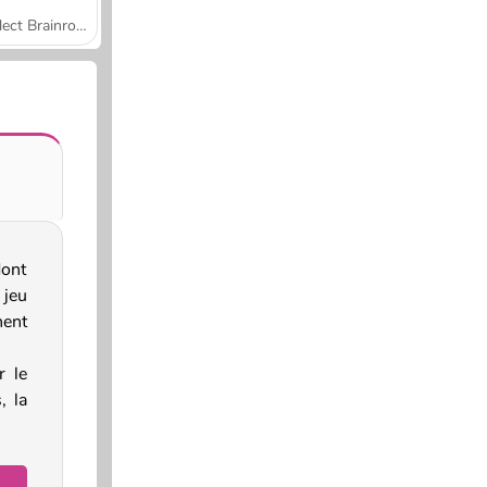
Collect Brainrot Arena
dont
 jeu
hent
r le
, la