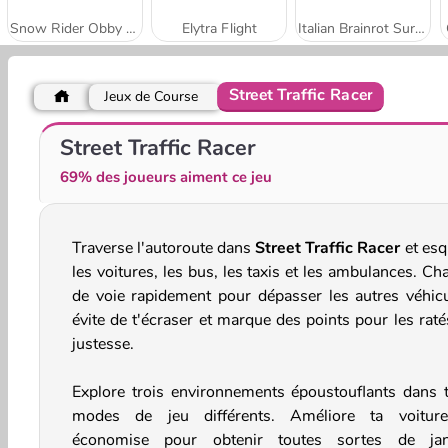
Snow Rider Obby Parkour
Elytra Flight
Italian Brainrot Survive Parkour
Street Traffic Racer
Jeux de Course
Snowball Racing Multiplayer
Brainrot Mega Parkour
Street Traffic Racer
69% des joueurs aiment ce jeu
Traverse l'autoroute dans
Street Traffic Racer
et esq
les voitures, les bus, les taxis et les ambulances. C
de voie rapidement pour dépasser les autres véhicu
évite de t'écraser et marque des points pour les raté
justesse.
Explore trois environnements époustouflants dans t
modes de jeu différents. Améliore ta voitur
économise pour obtenir toutes sortes de jan