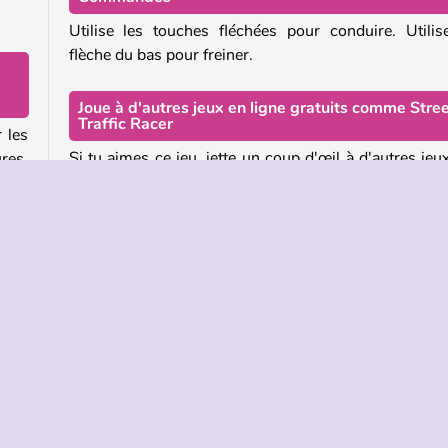
Utilise les touches fléchées pour conduire. Utilis
flèche du bas pour freiner.
Joue à d'autres jeux en ligne gratuits comme Stre
Traffic Racer
 les
Si tu aimes ce jeu, jette un coup d'œil à d'autres jeu
ures,
course du même studio. Traverse la ville de nui
, car
explore un parc de cascades dans
Two Supra Drift
nger
ou conduis une Lamborghini dans Two Lambo Riv
Drift.
eras
Ou dirige-toi vers notre
collection de jeux de cou
mise
pour découvrir plein d'autres jeux incroyables c
deux
NSR Street Car Racing
et bien d'autres encore !
e du
Qui a créé Street Traffic Racer ?
Street Traffic Racer
a été créé par Fuego!Games.