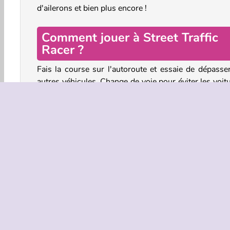
d'ailerons et bien plus encore !
Comment jouer à Street Traffic
Racer ?
Fais la course sur l'autoroute et essaie de dépasser
autres véhicules. Change de voie pour éviter les voit
les bus et les ambulances. Surveille leurs clignotants
les véhicules qui te précèdent peuvent aussi cha
soudainement de voie.
Lorsque tu manqueras de peu un autre véhicule, tu s
récompensé par des points supplémentaires. Écono
pour personnaliser ta voiture dans le garage entre 
courses.
Il y a trois routes incroyables à explorer : la rout
désert, la ville du matin ou les prairies.