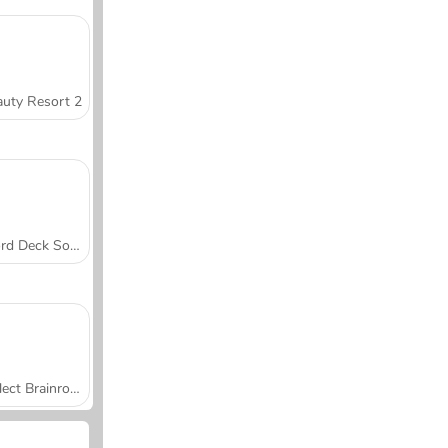
uty Resort 2
Word Deck Solitaire
Collect Brainrot Arena