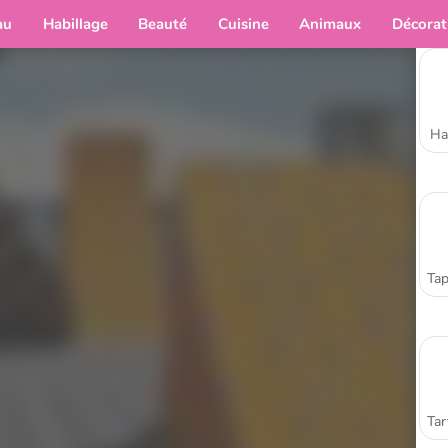
au
Habillage
Beauté
Cuisine
Animaux
Décorat
Ha