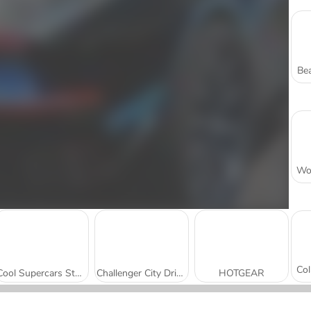
Bea
Cool Supercars Stunts PvP
Challenger City Driver
HOTGEAR