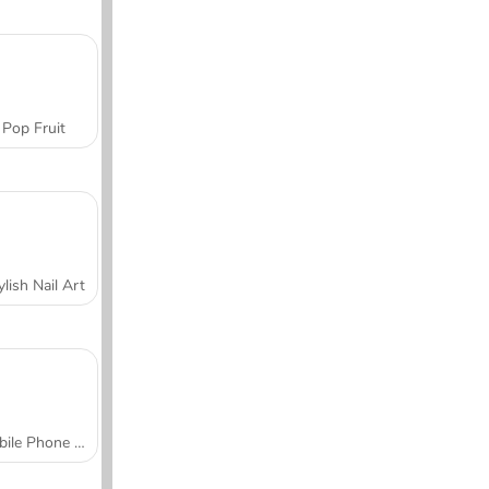
Pop Fruit
ylish Nail Art
Mobile Phone Case Design & DIY