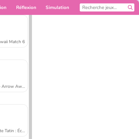
ion
Réflexion
Simulation
Pour toi
waii Match 6
Tap Arrow Away
Tarte Tatin : École de cuisine de Sara