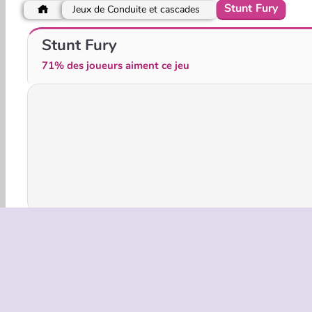
Stunt Fury
Jeux de Conduite et cascades
Crazy Traffic Racer
Urus City Driver
Stunt Fury
71% des joueurs aiment ce jeu
Jeux 3D
Action
Voitures
HTML5
Populai
INFOS EN