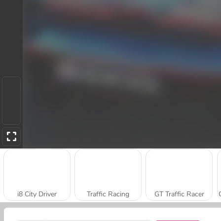
i8 City Driver
Traffic Racing
GT Traffic Racer