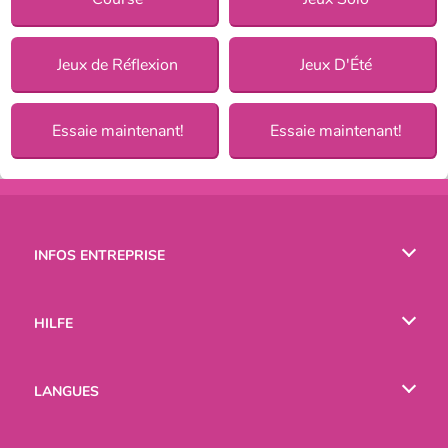
Jeux de Réflexion
Jeux D'Été
Essaie maintenant!
Essaie maintenant!
INFOS ENTREPRISE
Conditions d’utilisation
HILFE
Politique De Protection De La Vie Privée
Hilfe
LANGUES
Cookies
English