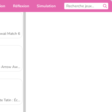
ion
Réflexion
Simulation
Pour toi
waii Match 6
Tap Arrow Away
Tarte Tatin : École de cuisine de Sara