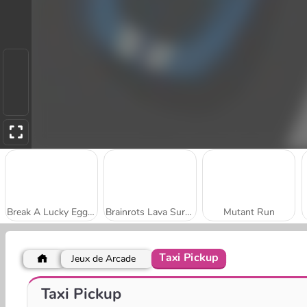
Break A Lucky Egg Brainrot
Brainrots Lava Survive Online
Mutant Run
Taxi Pickup
Jeux de Arcade
Flipper d'Oz
Bloons Survival.io
Taxi Pickup