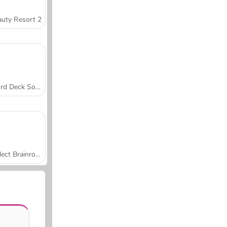
uty Resort 2
Word Deck Solitaire
Collect Brainrot Arena