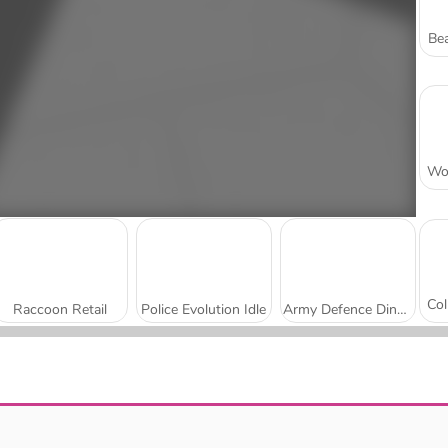
Bea
Raccoon Retail
Police Evolution Idle
Army Defence Dino Shoot
Stick Kill 3D
Archers Ragdoll Physics