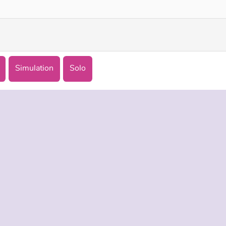
Simulation
Solo
TREPRISE
HILFE
LANGUES
s d’utilisation
Hilfe
English
De Protection De La Vie Privée
Русский
ookies
Deutsch
Español