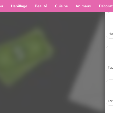
au
Habillage
Beauté
Cuisine
Animaux
Décorat
Ha