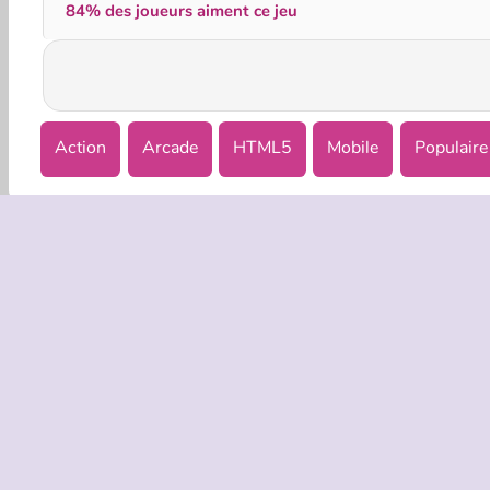
84% des joueurs aiment ce jeu
Action
Arcade
HTML5
Mobile
Populaire
INFOS EN
Condition
Politique 
C