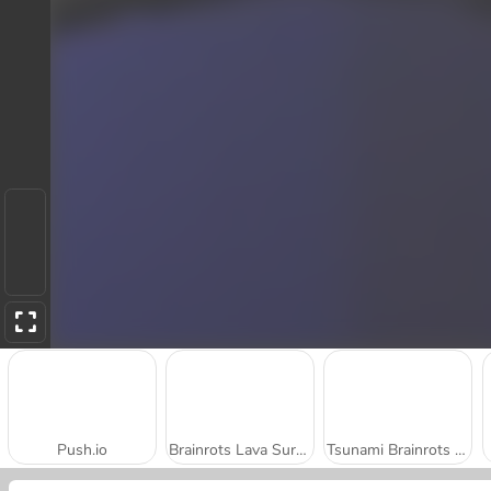
Push.io
Brainrots Lava Survive Online
Tsunami Brainrots Online