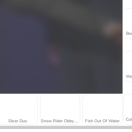
Bea
Slicer Duo
Snow Rider Obby Parkour
Fish Out Of Water