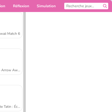
ion
Réflexion
Simulation
Pour toi
waii Match 6
Tap Arrow Away
Tarte Tatin : École de cuisine de Sara