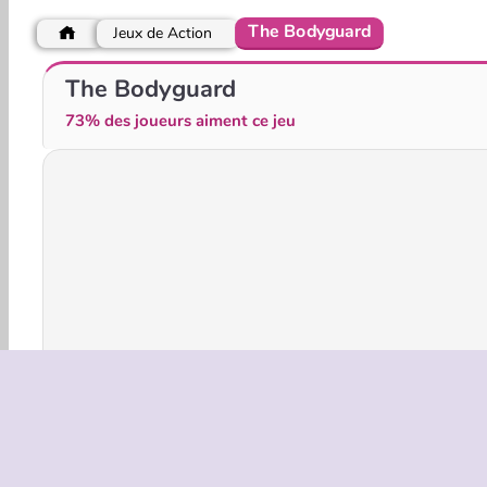
The Bodyguard
Jeux de Action
Crazy Bar Brawl
Glass Break
The Bodyguard
73% des joueurs aiment ce jeu
Jeux 3D
Action
HTML5
Mobile
Populair