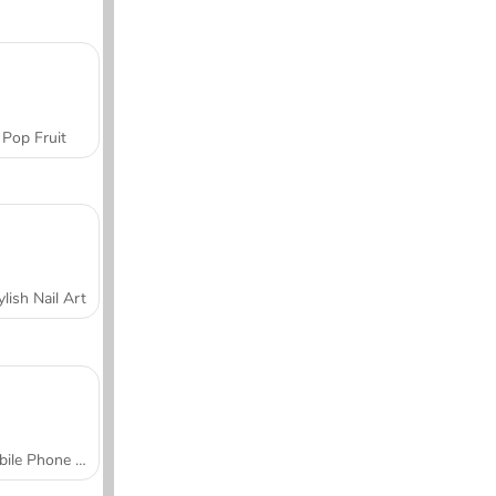
Pop Fruit
ylish Nail Art
Mobile Phone Case Design & DIY