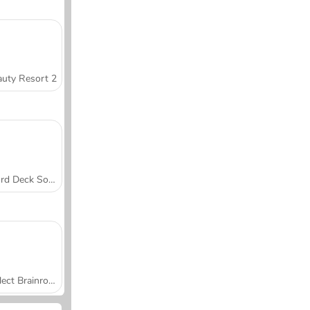
uty Resort 2
Word Deck Solitaire
Collect Brainrot Arena