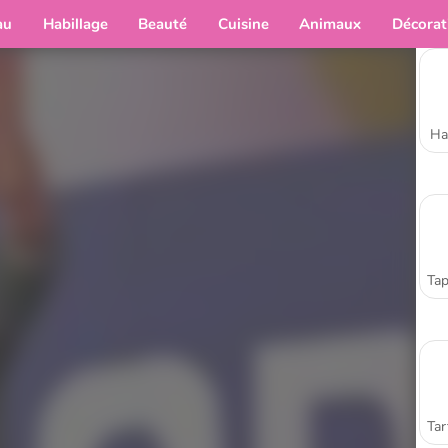
au
Habillage
Beauté
Cuisine
Animaux
Décorat
Ha