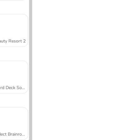
uty Resort 2
Word Deck Solitaire
Collect Brainrot Arena