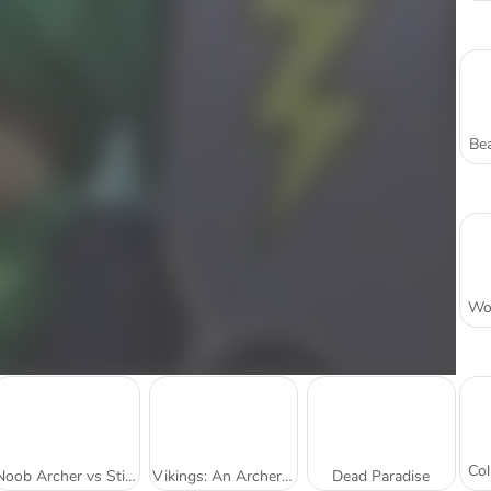
Bea
Noob Archer vs Stickman Zombie Shooter
Vikings: An Archer Story
Dead Paradise