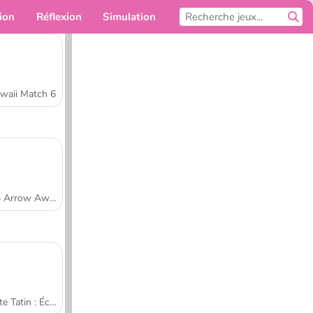
ion
Réflexion
Simulation
Pour toi
waii Match 6
Tap Arrow Away
Tarte Tatin : École de cuisine de Sara