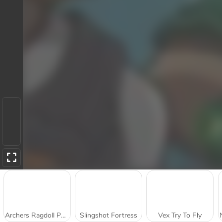
Archers Ragdoll Physics
Slingshot Fortress
Vex Try To Fly