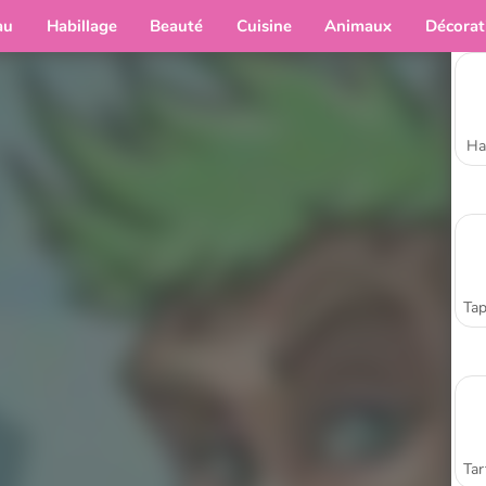
au
Habillage
Beauté
Cuisine
Animaux
Décorat
Ha