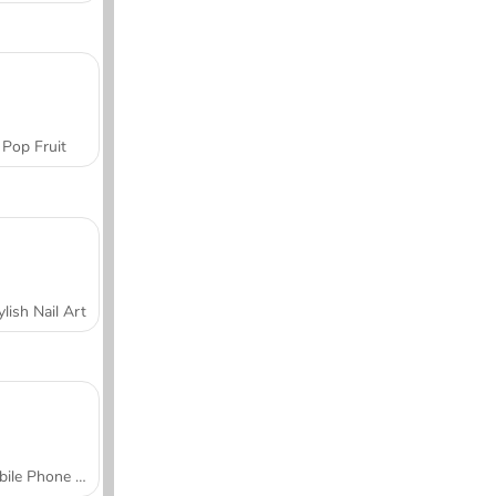
Pop Fruit
ylish Nail Art
Mobile Phone Case Design & DIY