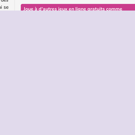
i se
Joue à d'autres jeux en ligne gratuits comme
Archers Ragdoll Physics.
Si tu aimes ce jeu, tu en trouveras beaucoup d'au
comme lui dans notre collection de jeux de tir à l'arc
essaie l'un de nos autres
jeux à deux joueurs
avec
entes
amis
Qui a créé Archers Ragdoll Physics ?
fais
Archers Ragdoll Physics
a été créé par Goolandia.
Quand Archers Ragdoll Physics est-il sorti ?
Ce jeu est sorti le 29 avril 2026.
iper