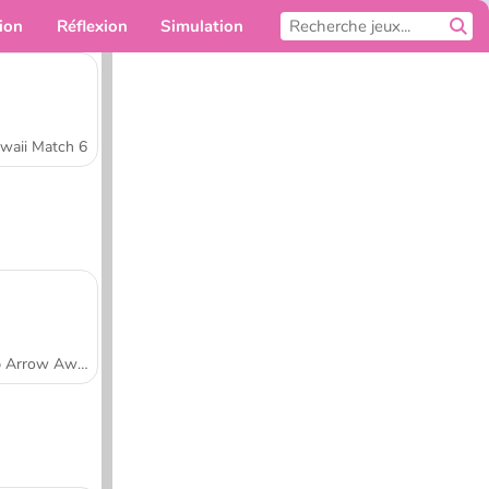
ion
Réflexion
Simulation
Pour toi
waii Match 6
Tap Arrow Away