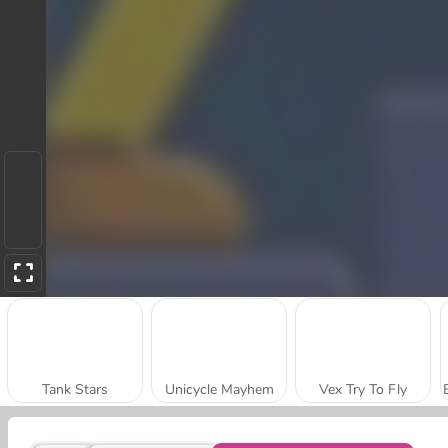
Tank Stars
Unicycle Mayhem
Vex Try To Fly