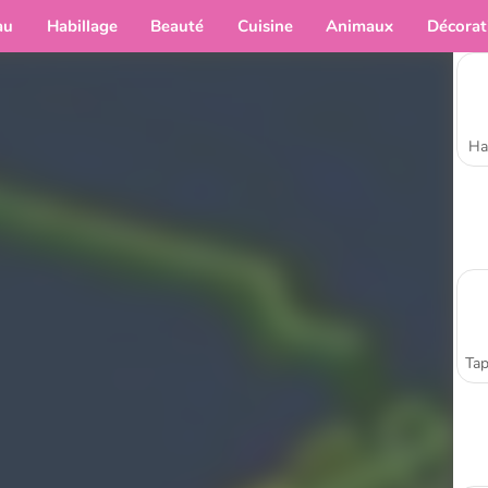
au
Habillage
Beauté
Cuisine
Animaux
Décorat
Ha