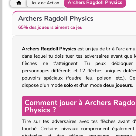
Archers Ragdoll Physics
Jeux de Action
Slingshot Fortress
TimeWalker
Archers Ragdoll Physics
65% des joueurs aiment ce jeu
Archers Ragdoll Physics
est un jeu de tir à l'arc am
dans lequel tu dois tuer tes adversaires avant que l
flèches ne t'atteignent. Tu peux débloque
personnages différents et 12 flèches uniques dotée
pouvoirs spéciaux (foudre, feu, poison, etc.). Ce
dispose d'un mode
solo
et d'un mode
deux joueurs
.
Comment jouer à Archers Ragdol
Physics ?
Tire sur tes adversaires avec tes flèches avant d'
touché. Certains niveaux comprennent également
obstacles et des pièges amusants, comme 