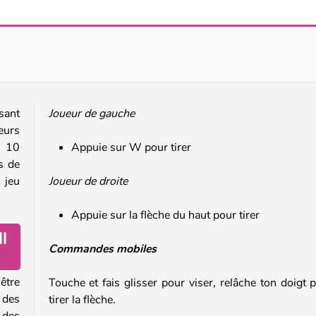
One Shot Tower: Physics Destroyer
Push.io
usant
Joueur de gauche
eurs
r 10
Appuie sur W pour tirer
s de
 jeu
Joueur de droite
Appuie sur la flèche du haut pour tirer
l
Commandes mobiles
être
Touche et fais glisser pour viser, relâche ton doigt 
 des
tirer la flèche.
des