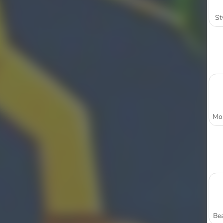
St
Bea