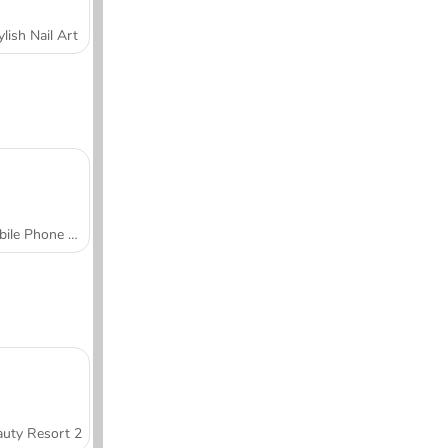
ylish Nail Art
Mobile Phone Case Design & DIY
uty Resort 2