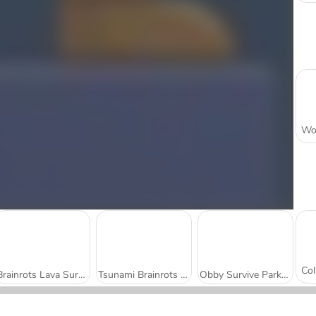
Brainrots Lava Survive Online
Tsunami Brainrots Online
Obby Survive Parkour