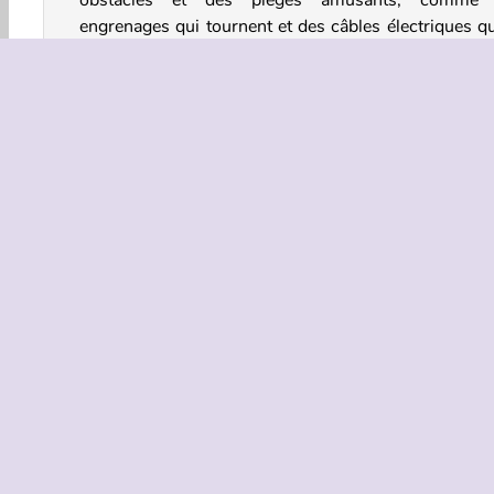
engrenages qui tournent et des câbles électriques qu
balancent. Tu peux les frapper pour les faire bouger.
Mode solo
Dans le
mode solo
, tu peux équiper 3 flèches différ
et passer de l'une à l'autre pendant les combats.
Maintiens le bouton gauche de la souris et 
glisser pour viser.
Relâche le bouton pour tirer.
Mode 2 joueurs
En
mode deux
joueurs, chaque joueur peut équ
jusqu'à 7 flèches.