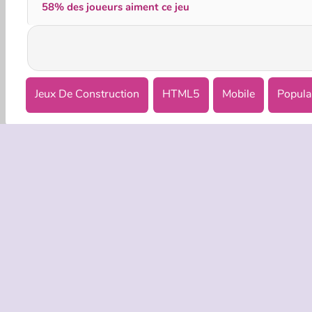
58% des joueurs aiment ce jeu
Jeux De Construction
HTML5
Mobile
Popula
INFOS EN
Condition
Politique 
C