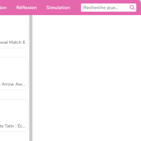
ion
Réflexion
Simulation
Pour toi
waii Match 6
Tap Arrow Away
Tarte Tatin : École de cuisine de Sara