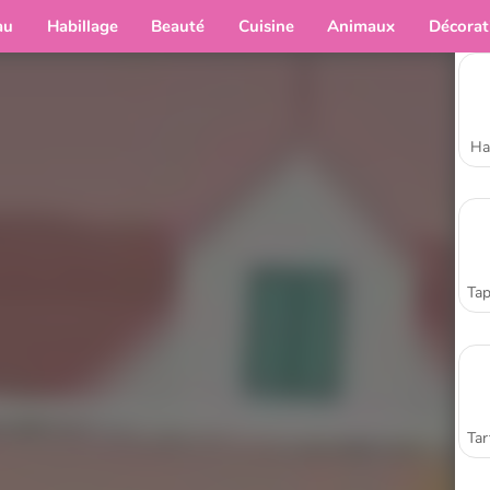
au
Habillage
Beauté
Cuisine
Animaux
Décorat
Ha