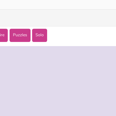
ire
Puzzles
Solo
TREPRISE
HILFE
LANGUES
s d’utilisation
Hilfe
English
De Protection De La Vie Privée
Русский
ookies
Deutsch
Español