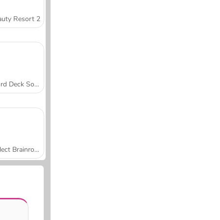
uty Resort 2
Word Deck Solitaire
Collect Brainrot Arena