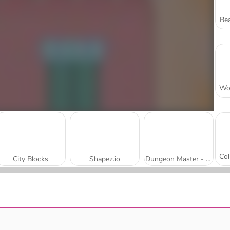
Bea
City Blocks
Shapez.io
Dungeon Master - Cult & Craft
Construction de ponts
Mergest Kingdom