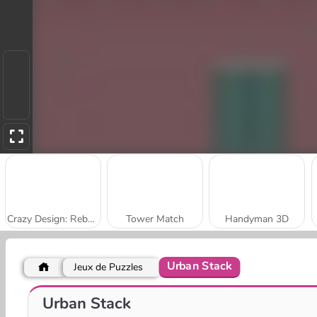
Crazy Design: Rebuild Your Home
Tower Match
Handyman 3D
Urban Stack
Jeux de Puzzles
City Builder
Idle Craft 3D
Urban Stack