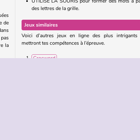
UTILISE LA SOURIS pour former des mots à pa
des lettres de la grille.
sées
e de
Jeux similaires
dans
Voici d’autres jeux en ligne des plus intrigants
 pas
mettront tes compétences à l’épreuve.
e la
Crocword
Kitty Scramble
Word Search
thme
Microsoft Word Twister
mots
plir
Qui a créé Word Swipe ?
peut-
Word Swipe a été créé par Softgames.
gées