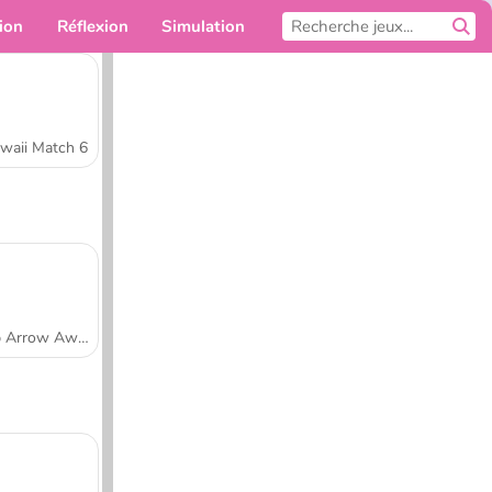
ion
Réflexion
Simulation
Pour toi
waii Match 6
Tap Arrow Away