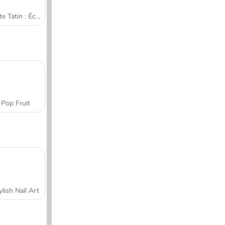
Tarte Tatin : École de cuisine de Sara
Pop Fruit
ylish Nail Art