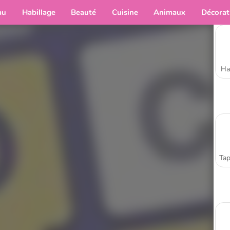
au
Habillage
Beauté
Cuisine
Animaux
Décorat
Ha