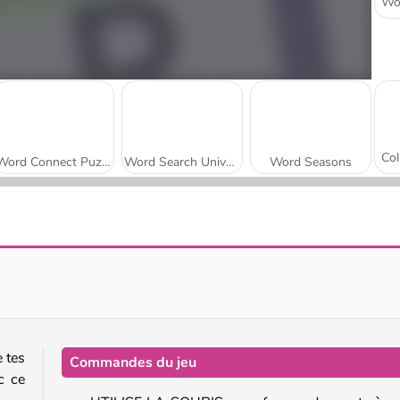
Word Connect Puzzle
Word Search Universe
Word Seasons
Words From Words
Words with Prof. Wisely
e tes
Commandes du jeu
c ce