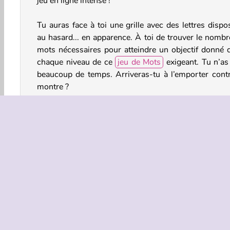
jeu en ligne intense !
Tu auras face à toi une grille avec des lettres dispo
au hasard... en apparence. À toi de trouver le nombr
mots nécessaires pour atteindre un objectif donné 
chaque niveau de ce
jeu de Mots
exigeant. Tu n’as
beaucoup de temps. Arriveras-tu à l’emporter contr
montre ?
Comment jouer à Word Swipe ?
Word Swipe est un
jeu de réflexion
unique au ry
effréné. Tu vas devoir retrouver le maximum de 
mélangés dans les lettres de la grille pour rem
l’objectif de chaque niveau. Par exemple, il te faudra 
être retirer toutes les lettres de deux ran
particulières.