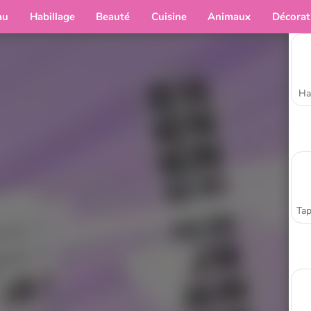
au
Habillage
Beauté
Cuisine
Animaux
Décorat
Ha