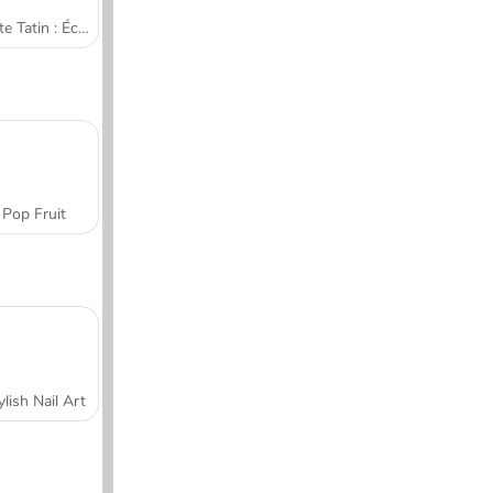
Tarte Tatin : École de cuisine de Sara
Pop Fruit
ylish Nail Art