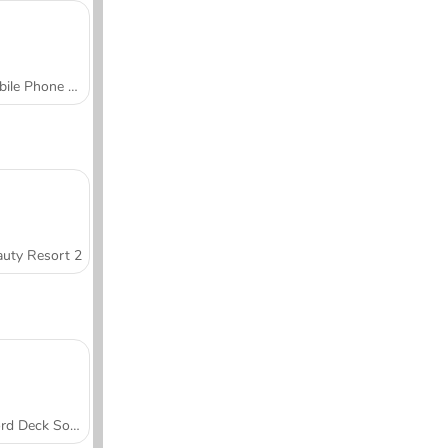
Mobile Phone Case Design & DIY
uty Resort 2
Word Deck Solitaire