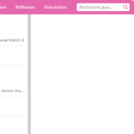
ion
Réflexion
Simulation
Pour toi
waii Match 6
Tap Arrow Away