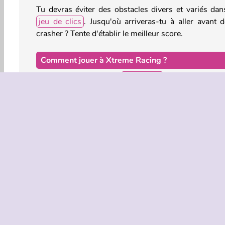
Tu devras éviter des obstacles divers et variés dan
jeu de clics
. Jusqu'où arriveras-tu à aller avant d
crasher ? Tente d'établir le meilleur score.
Comment jouer à Xtreme Racing ?
Xtreme Racing est un
jeu de vol
en 3D très inte
Déplace-toi à droite et à gauche pour éviter les obstac
Commandes du jeu
APPUIE SUR LA FLÈCHE GAUCHE pour vol
gauche.
Jeux 3D
Action
HTML5
Mobile
Jeux de 