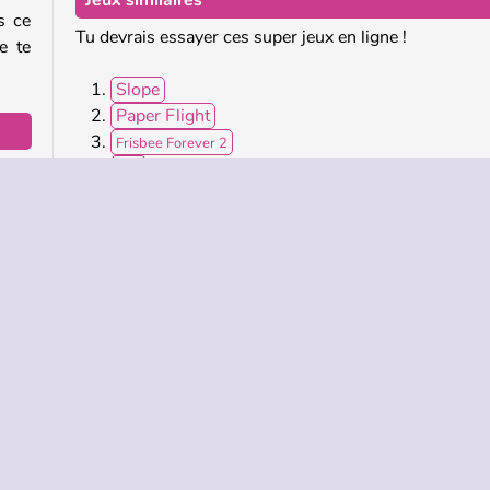
Jeux similaires
s ce
Tu devrais essayer ces super jeux en ligne !
e te
Slope
Paper Flight
Frisbee Forever 2
nse.
Run
les.
Qui a créé Xtreme Racing ?
Xtreme Racing a été créé par QkyGames.
er à
Plate-forme
Course
Solo