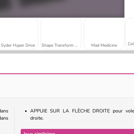
Syder Hyper Drive
Shape Transform Race
Mad Medicine
Count Master
Sausage Run
dans
APPUIE SUR LA FLÈCHE DROITE pour vole
 dans
droite.