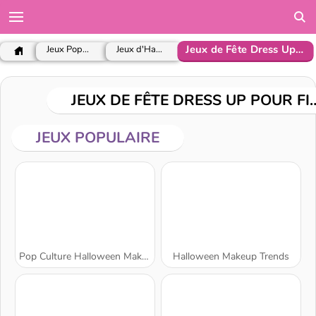
Jeux de Fête Dress Up pour Filles
Jeux Populaires
Jeux d'Habillage
JEUX DE FÊTE DRESS
JEUX POPULAIRE
Pop Culture Halloween Makeup
Halloween Makeup Trends