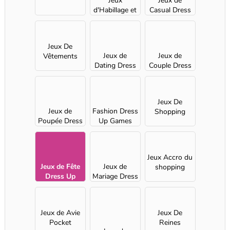
Jeux
Jeux de
d'Habillage et
Casual Dress
Accessoires
Up pour Filles
Jeux De
Jeux de
Jeux de
Vêtements
Dating Dress
Couple Dress
Up pour Filles
Up pour Filles
Jeux De
Jeux de
Fashion Dress
Shopping
Poupée Dress
Up Games
Up pour Filles
Jeux Accro du
Jeux de Fête
Jeux de
shopping
Dress Up
Mariage Dress
pour Filles
Up pour Filles
Jeux de Avie
Jeux De
Pocket
Reines