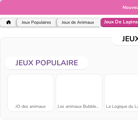
Nouve
Jeux De Lapin
Jeux Populaires
Jeux de Animaux
JEU
JEUX POPULAIRE
JO des animaux
Les animaux Bubble Shooter
La Logique du Lapin R