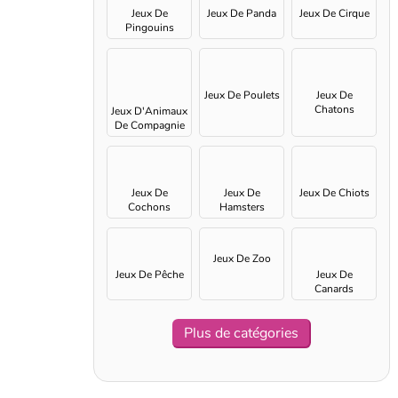
Jeux De
Jeux De Panda
Jeux De Cirque
Pingouins
Jeux De Poulets
Jeux De
Chatons
Jeux D'Animaux
De Compagnie
Jeux De
Jeux De
Jeux De Chiots
Cochons
Hamsters
Jeux De Zoo
Jeux De Pêche
Jeux De
Canards
Plus de catégories