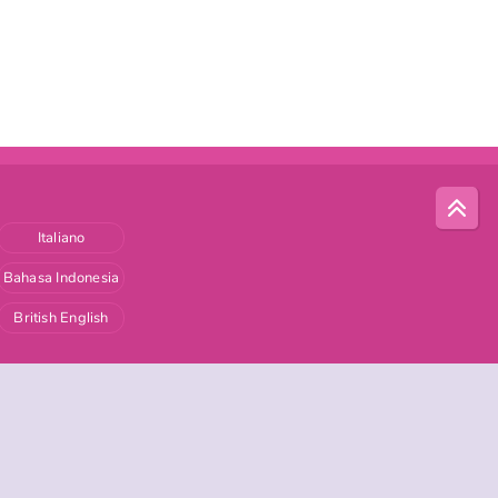
Italiano
Bahasa Indonesia
British English