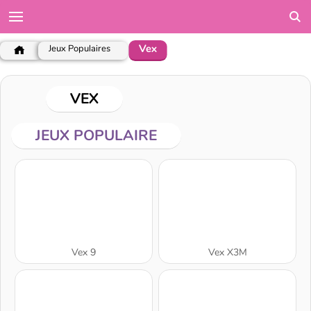
Vex
Jeux Populaires
VEX
JEUX POPULAIRE
Vex 9
Vex X3M