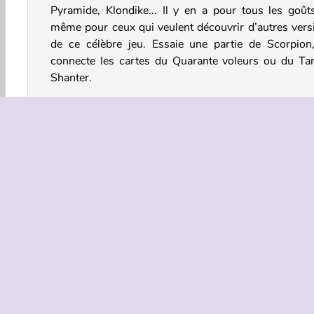
Pyramide, Klondike... Il y en a pour tous les goûts
même pour ceux qui veulent découvrir d’autres vers
de ce célèbre jeu. Essaie une partie de Scorpion
connecte les cartes du Quarante voleurs ou du Ta
Shanter.
Comment jouer à 13-in-1 Solitaire ?
13-in-1 Solitaire est une collection de différe
versions du solitaire. Chacune d’entre elles a ses pr
règles.
Commandes du jeu
Jeux de Société
Solitaire
Jeux De Famille
HT