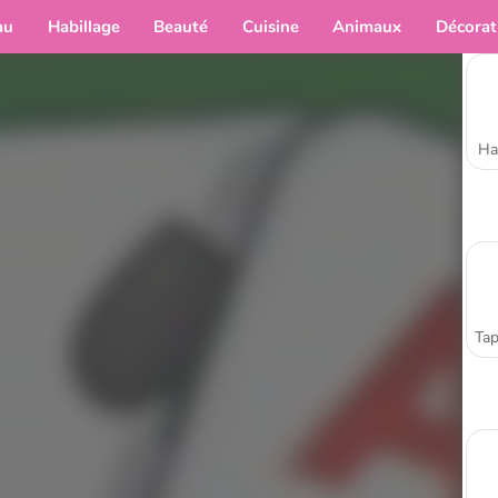
au
Habillage
Beauté
Cuisine
Animaux
Décorat
Ha