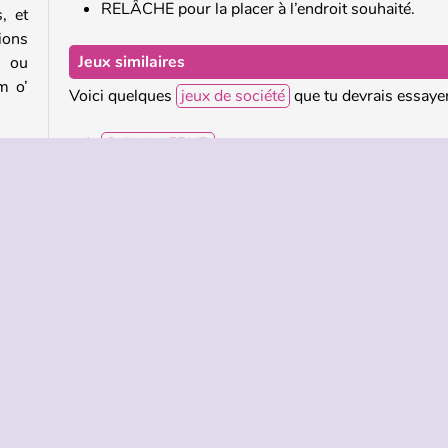
RELÂCHE pour la placer à l’endroit souhaité.
, et
ions
Jeux similaires
, ou
m o’
Voici quelques
jeux de société
que tu devrais essayer
Solitaire FRVR
Solitaire TriPeaks Story
Mahjong Connect Classic
ntes
opres
Qui a créé 13-in-1 Solitaire ?
13-in-1 Solitaire a été créé par Inlogic Software.
ML5
Mobile
Populaire
Puzzles
Solo