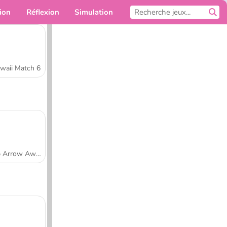
ion
Réflexion
Simulation
Pour toi
waii Match 6
Tap Arrow Away