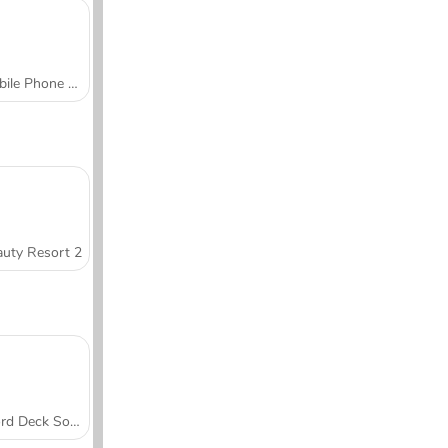
Mobile Phone Case Design & DIY
uty Resort 2
Word Deck Solitaire