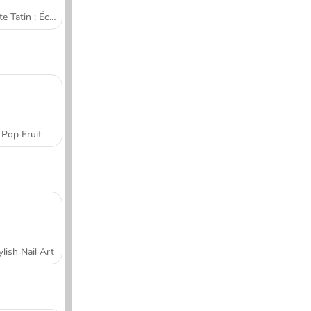
Tarte Tatin : École de cuisine de Sara
Pop Fruit
ylish Nail Art