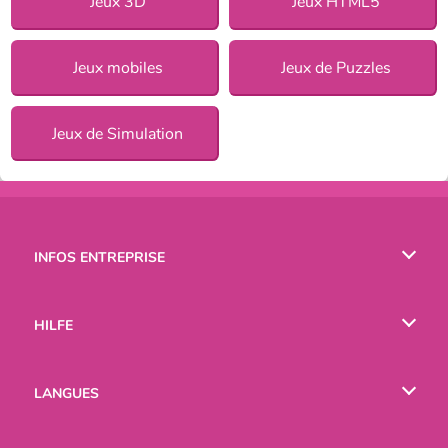
Jeux 3D
Jeux HTML5
Jeux mobiles
Jeux de Puzzles
Jeux de Simulation
INFOS ENTREPRISE
Conditions d’utilisation
HILFE
Politique De Protection De La Vie Privée
Hilfe
LANGUES
Cookies
English