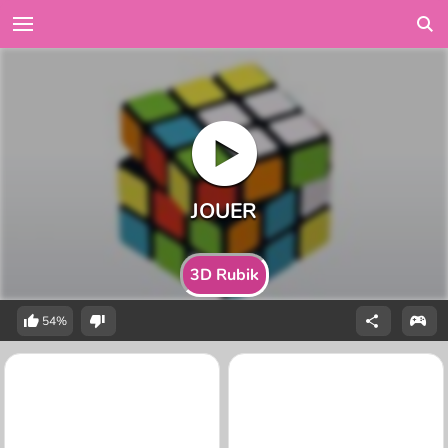
3D Rubik
54%